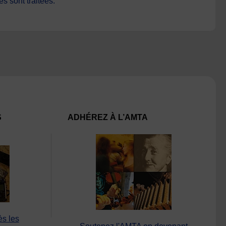
s sont traitées
.
S
ADHÉREZ À L’AMTA
ès les