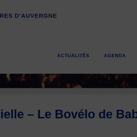
R
E
S
D
'
A
U
V
E
R
G
N
E
ACTUALITÉS
AGENDA
elle – Le Bovélo de Bab