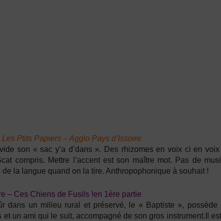
 Les Ptits Papiers – Agglo Pays d’Issoire
vide son « sac y’a d’dans ». Des rhizomes en voix ci en voix 
Scat compris. Mettre l’accent est son maître mot. Pas de musi
 de la langue quand on la tire. Anthropophonique à souhait !
e – Ces Chiens de Fusils !en 1ère partie
r dans un milieu rural et préservé, le « Baptiste », possède
s et un ami qui le suit, accompagné de son gros instrument.Il es