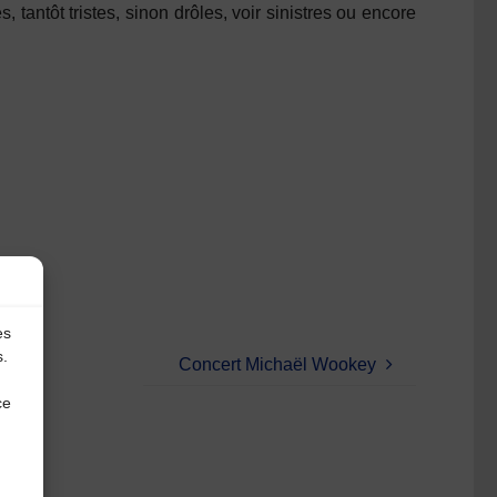
tantôt tristes, sinon drôles, voir sinistres ou encore
es
s.
Concert Michaël Wookey
ce