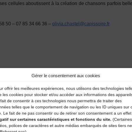
 cellules aboutissent à la création de chansons parfois belles, 
58 50 – 07 85 34 66 36 –
olivia.chastel@capissoire.fr
Gérer le consentement aux cookies
r offrir les meilleures expériences, nous utilisons des technologies tell
e les cookies pour stocker et/ou accéder aux informations des appareil
fait de consentir à ces technologies nous permettra de traiter des
nnées telles que le comportement de navigation ou les ID uniques sur 
e. Le fait de ne pas consentir ou de retirer son consentement a un effet
aire
gatif sur certaines caractéristiques et fonctions du site.
(Certaines
déos, polices de caractères et autre médias embarqués de sites tiers ne
fficheront pas)