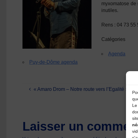
myxomatose de ses
inutiles.
Rens :
04 73 55 
Catégories
Agenda
Puy-de-Dôme agenda
« Amaro Drom – Notre route vers l’Egalité »
Pou
qu
Le 
do
sit
Laisser un comment
né
vi
s'a