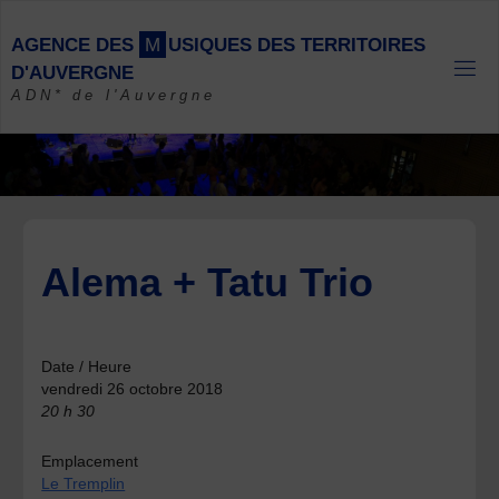
Skip
to
A
G
E
N
C
E
D
E
S
M
U
S
I
Q
U
E
S
D
E
S
T
E
R
R
I
T
O
I
R
E
S
content
D
'
A
U
V
E
R
G
N
E
ADN* de l'Auvergne
Alema + Tatu Trio
Date / Heure
vendredi 26 octobre 2018
20 h 30
Emplacement
Le Tremplin