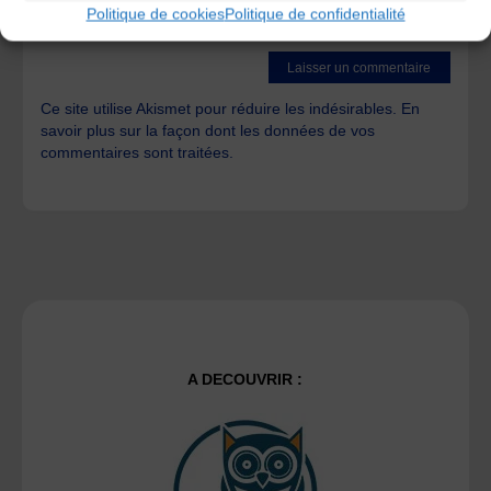
Save my name, email, and site URL in my browser for next
Politique de cookies
Politique de confidentialité
time I post a comment.
Ce site utilise Akismet pour réduire les indésirables.
En
savoir plus sur la façon dont les données de vos
commentaires sont traitées
.
A DECOUVRIR :