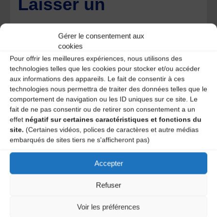
Laisser un
commentaire
Gérer le consentement aux
cookies
Votre adresse e-mail ne sera pas publiée.
Les champs
obligatoires sont indiqués avec
*
Pour offrir les meilleures expériences, nous utilisons des
technologies telles que les cookies pour stocker et/ou accéder
aux informations des appareils. Le fait de consentir à ces
technologies nous permettra de traiter des données telles que le
comportement de navigation ou les ID uniques sur ce site. Le
fait de ne pas consentir ou de retirer son consentement a un
effet
négatif sur certaines caractéristiques et fonctions du
site.
(Certaines vidéos, polices de caractères et autre médias
embarqués de sites tiers ne s'afficheront pas)
Accepter
Refuser
Voir les préférences