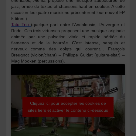
orientales, Alema propose une musique saupoudrée de
jazz, ornée de textes et chansons haut en couleur. A cette
occasion les quatre musiciens présenteront leur nouvel EP
5 titres.)
Tatu Trio
(quelque part entre l’Andalousie, l’Auvergne et
l’Inde. Ces trois virtuoses proposent une musique originale
animée par une pulsation vitale et rapide héritée du
flamenco et de la bourrée. C’est intense, sanguin et
nerveux comme des doigts qui courent…
François
Breugnot
(violon/chant) –
Philippe Guidat
(guitare-sitar) –
Mag Mooken
(percussions).
Cliquez ici pour accepter les cookies de
sites tiers et activer le contenu ci-dessous