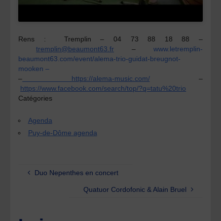
Rens :
Tremplin – 04 73 88 18 88 –
tremplin@beaumont63.fr
–
www.letremplin-
beaumont63.com/event/alema-trio-guidat-breugnot-
mooken –
–
https://alema-music.com/
–
https://www.facebook.com/search/top/?q=tatu%20trio
Catégories
Agenda
Puy-de-Dôme agenda
Duo Nepenthes en concert
Quatuor Cordofonic & Alain Bruel