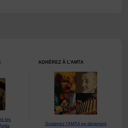
S
ADHÉREZ À L’AMTA
ès les
Soutenez l'AMTA en devenant
’Amta