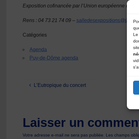
Exposition cofinancée par l’Union européenne dan
Rens : 04 73 21 74 09 –
salledesexpositions@tauves
Pou
qu
Le 
Catégories
do
sit
Agenda
né
Puy-de-Dôme agenda
vi
s'a
L’Eutropique du concert
Laisser un comment
Votre adresse e-mail ne sera pas publiée.
Les champs oblig