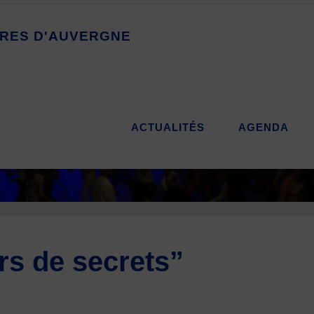
R
E
S
D
'
A
U
V
E
R
G
N
E
ACTUALITÉS
AGENDA
rs de secrets”