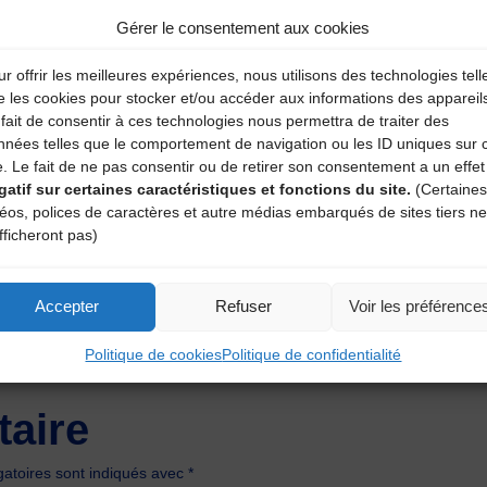
s le cadre du Fonds Européen Agricole de Développement Ré
Gérer le consentement aux cookies
.fr
–
www.tauves.fr
r offrir les meilleures expériences, nous utilisons des technologies tell
e les cookies pour stocker et/ou accéder aux informations des appareil
fait de consentir à ces technologies nous permettra de traiter des
nnées telles que le comportement de navigation ou les ID uniques sur 
e. Le fait de ne pas consentir ou de retirer son consentement a un effet
gatif sur certaines caractéristiques et fonctions du site.
(Certaines
déos, polices de caractères et autre médias embarqués de sites tiers ne
fficheront pas)
Accepter
Refuser
Voir les préférence
Politique de cookies
Politique de confidentialité
aire
atoires sont indiqués avec
*