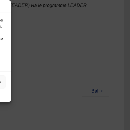
gional (FEADER) via le programme LEADER
es
s.
ce
s
Bal