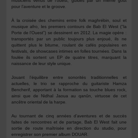
musiciens venus de l’ouest, guidés par un même goût
pour l’aventure et le groove.
À la croisée des chemins entre folk maghrébin, soul et
musique afro, les premiers contours de Bab El West (“la
Porte de l’Ouest”) se dessinent en 2012. La magie opère :
transportés par un public toujours plus enjoué, ils ne
quittent plus le bitume, roulant de cafés populaires en
festivals, de showcases intimes en folles tournées. Dans la
foulée ils sortent un EP de quatre titres, marquant la
naissance de leur style unique.
Jouant l’équilibre entre sonorités traditionnelles et
actuelles, le trio se rapproche du guitariste Hamza
Bencherif, apportant à la formation sa touche blues rock,
ainsi que de Nidhal Jaoua au qanûn, virtuose de cet
ancêtre oriental de la harpe.
Au tournant de cinq années d’aventures et de succès
faites de rencontres et de partage, Bab El West fait une
sortie de route maîtrisée en direction du studio, pour
enregistrer son premier album DOUAR.