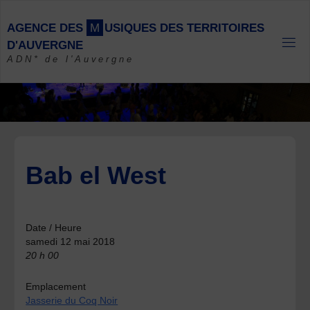
Skip
to
A
G
E
N
C
E
D
E
S
M
U
S
I
Q
U
E
S
D
E
S
T
E
R
R
I
T
O
I
R
E
S
content
D
'
A
U
V
E
R
G
N
E
ADN* de l'Auvergne
Bab el West
Date / Heure
samedi 12 mai 2018
20 h 00
Emplacement
Jasserie du Coq Noir