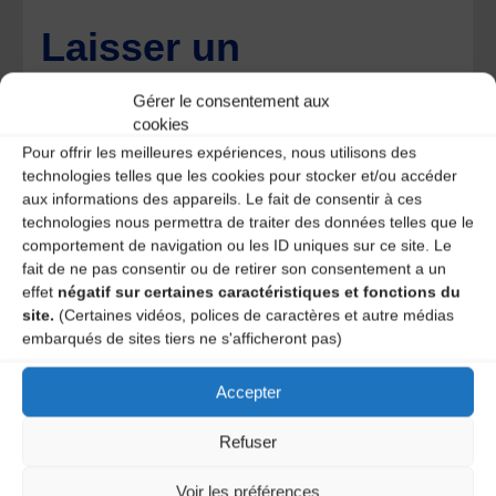
Laisser un
commentaire
Gérer le consentement aux
cookies
Votre adresse e-mail ne sera pas publiée.
Les champs
Pour offrir les meilleures expériences, nous utilisons des
obligatoires sont indiqués avec
*
technologies telles que les cookies pour stocker et/ou accéder
aux informations des appareils. Le fait de consentir à ces
technologies nous permettra de traiter des données telles que le
comportement de navigation ou les ID uniques sur ce site. Le
fait de ne pas consentir ou de retirer son consentement a un
effet
négatif sur certaines caractéristiques et fonctions du
site.
(Certaines vidéos, polices de caractères et autre médias
embarqués de sites tiers ne s'afficheront pas)
Accepter
Refuser
Voir les préférences