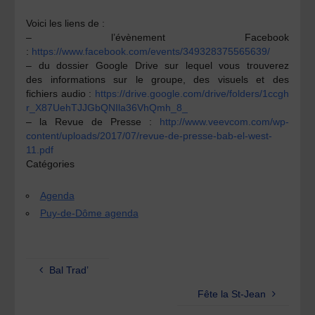
Voici les liens de :
– l’évènement Facebook
:
https://www.facebook.com/events/349328375565639/
– du dossier
Google Drive
sur lequel vous trouverez
des
informations
sur le groupe, des
visuels
et des
fichiers
audio
:
https://drive.google.com/drive/folders/1ccgh
r_X87UehTJJGbQNIla36VhQmh_8_
– la
Revue de Presse
:
http://www.veevcom.com/wp-
content/uploads/2017/07/revue-de-presse-bab-el-west-
11.pdf
Catégories
Agenda
Puy-de-Dôme agenda
Bal Trad’
Fête la St-Jean