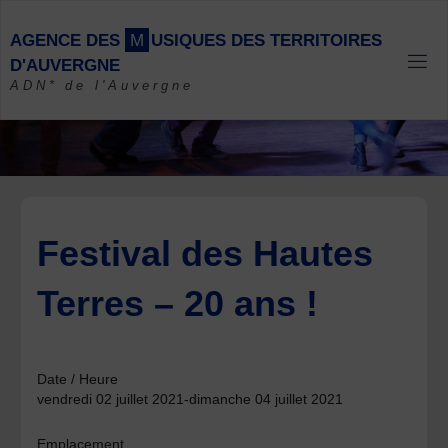
Skip
to
A
G
E
N
C
E
D
E
S
M
U
S
I
Q
U
E
S
D
E
S
T
E
R
R
I
T
O
I
R
E
S
content
D
'
A
U
V
E
R
G
N
E
ADN* de l'Auvergne
Festival des Hautes
Terres – 20 ans !
Date / Heure
vendredi 02 juillet 2021-dimanche 04 juillet 2021
Emplacement