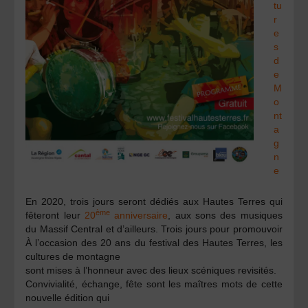
tu
r
e
s
d
e
M
o
nt
a
g
n
e
En 2020, trois jours seront dédiés aux Hautes Terres qui
ème
fêteront leur
20
anniversaire
, aux sons des musiques
du Massif Central et d’ailleurs. Trois jours pour promouvoir
À l’occasion des 20 ans du festival des Hautes Terres, les
cultures de montagne
sont mises à l’honneur avec des lieux scéniques revisités.
Convivialité, échange, fête sont les maîtres mots de cette
nouvelle édition qui