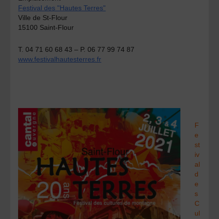
Festival des "Hautes Terres"
Ville de St-Flour
15100 Saint-Flour
T. 04 71 60 68 43 – P. 06 77 99 74 87
www.festivalhautesterres.fr
F
e
st
iv
al
d
e
s
C
ul