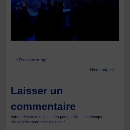
Previous image
Next image
Laisser un
commentaire
Votre adresse e-mail ne sera pas publiée.
Les champs
obligatoires sont indiqués avec
*