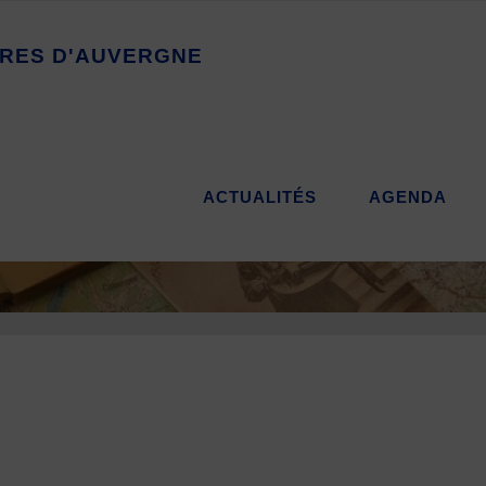
R
E
S
D
'
A
U
V
E
R
G
N
E
ACTUALITÉS
AGENDA