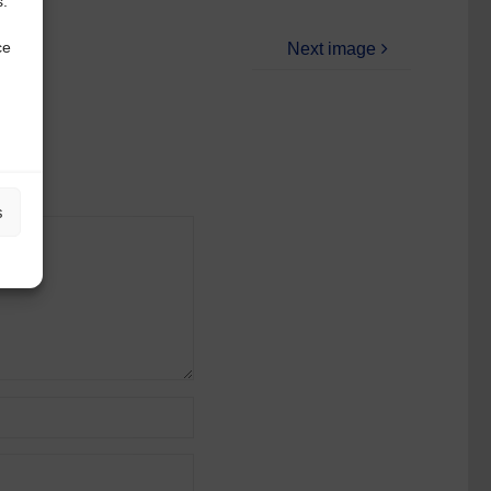
s.
ce
Next image
s