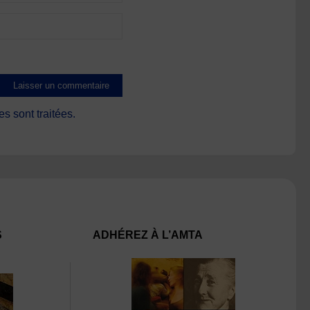
s sont traitées
.
S
ADHÉREZ À L’AMTA