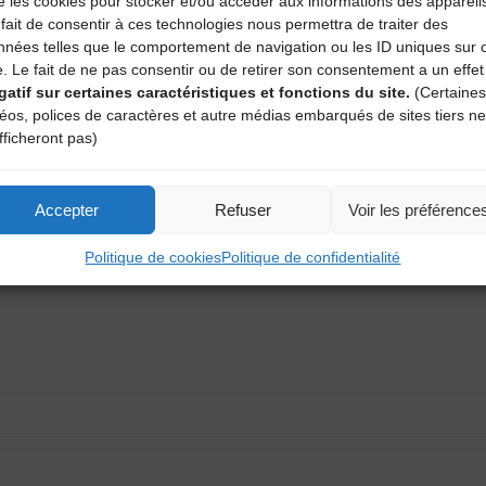
e les cookies pour stocker et/ou accéder aux informations des appareil
fait de consentir à ces technologies nous permettra de traiter des
nnées telles que le comportement de navigation ou les ID uniques sur 
e. Le fait de ne pas consentir ou de retirer son consentement a un effet
gatif sur certaines caractéristiques et fonctions du site.
(Certaines
déos, polices de caractères et autre médias embarqués de sites tiers ne
aire
fficheront pas)
atoires sont indiqués avec
*
Accepter
Refuser
Voir les préférence
Politique de cookies
Politique de confidentialité