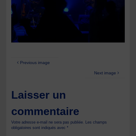
Previous image
Next image
Laisser un
commentaire
Votre adresse e-mail ne sera pas publiée.
Les champs
obligatoires sont indiqués avec
*