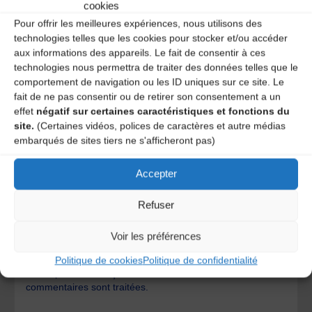
cookies
Pour offrir les meilleures expériences, nous utilisons des
technologies telles que les cookies pour stocker et/ou accéder
aux informations des appareils. Le fait de consentir à ces
technologies nous permettra de traiter des données telles que le
comportement de navigation ou les ID uniques sur ce site. Le
fait de ne pas consentir ou de retirer son consentement a un
effet
négatif sur certaines caractéristiques et fonctions du
site.
(Certaines vidéos, polices de caractères et autre médias
embarqués de sites tiers ne s'afficheront pas)
Accepter
Save my name, email, and site URL in my browser for next
Refuser
time I post a comment.
Voir les préférences
Ce site utilise Akismet pour réduire les indésirables.
En
Politique de cookies
Politique de confidentialité
savoir plus sur la façon dont les données de vos
commentaires sont traitées
.