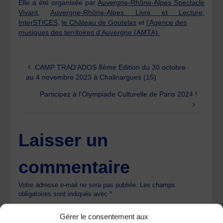
Elle a été organisée par
Auvergne-Rhône-Alpes Spectacle
Vivant
,
Auvergne-Rhône-Alpes Livre et Lecture
,
InterSTICES
,
le Château de Goutelas
et
l’Agence des
musiques des territoires d’Auvergne (AMTA).
CAMP TRAD’ADOS 8ème Edition du 30 octobre
au 4 novembre 2023 à Chalinargues (15)
Participez à l’Olympiade Culturelle de Paris 2024 !
Laisser un
commentaire
Votre adresse e-mail ne sera pas publiée.
Les champs
obligatoires sont indiqués avec
*
Gérer le consentement aux