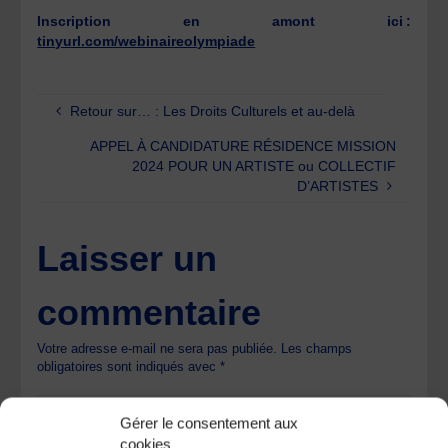
Inscription en amont ici
:
tinyurl.com/
webinaireolympiade
Retour sur… : Les Droits Culturels et au-delà
APPEL À CANDIDATURE RÉSIDENCE MISSION
2024 POUR UN ARTISTE ou COLLECTIF
D’ARTISTES
Laisser un
commentaire
Votre adresse e-mail ne sera pas publiée.
Les champs
obligatoires sont indiqués avec
*
Gérer le consentement aux
cookies