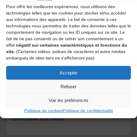
Pour offrir les meilleures expériences, nous utilisons des
technologies telles que les cookies pour stocker et/ou accéder
aux informations des appareils. Le fait de consentir à ces
technologies nous permettra de traiter des données telles que le
comportement de navigation ou les ID uniques sur ce site. Le
fait de ne pas consentir ou de retirer son consentement a un
effet
négatif sur certaines caractéristiques et fonctions du
site.
(Certaines vidéos, polices de caractères et autre médias
embarqués de sites tiers ne s'afficheront pas)
Accepter
Save my name, email, and site URL in my browser for next
time I post a comment.
Refuser
Voir les préférences
Ce site utilise Akismet pour réduire les indésirables.
En
Politique de cookies
Politique de confidentialité
savoir plus sur la façon dont les données de vos
commentaires sont traitées
.