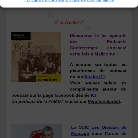
// A écouter //
Découvrez le 5e épisode
des Podcasts
Contretemps consacré
cette fois à Malicorne !
À écouter sur toutes les
plateformes de podcast
ou sur
Ausha ICI
.
Vous pouvez suivre les
compléments autour du
podcast sur la
page facebook dédiée
ICI
.
Un podcast de la FAMDT réalisé par
Péroline Barbet
.
La SCIC
Les Oiseaux de
Passage
dans
Carnet de