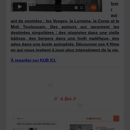
lore
r
aut
ant de contrées : les Vosges, la Lorraine, la Corse et le
Midi Toulousain. Des auteurs qui racontent les
destinées singulières : des utopistes dans une vielle
bâtisse, des bergers dans une forêt maléfique, des
ados dans une école autogérée. Découvrez ces 4 films
en qui nous invitent à jouir plus intensément de la vie.
À regarder
sur KUB ICI.
// A lire //