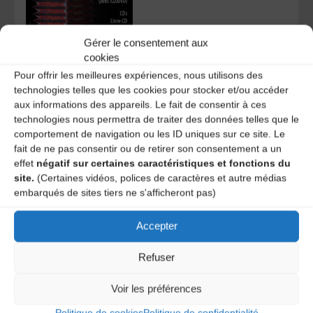
Gérer le consentement aux
cookies
Pour offrir les meilleures expériences, nous utilisons des
37 mazurkas
technologies telles que les cookies pour stocker et/ou accéder
traditionnelles
aux informations des appareils. Le fait de consentir à ces
transcrites en partition
technologies nous permettra de traiter des données telles que le
tablature pour
comportement de navigation ou les ID uniques sur ce site. Le
accordéon diatonique.
fait de ne pas consentir ou de retirer son consentement a un
C’est l’un des rares
effet
négatif sur certaines caractéristiques et fonctions du
recueils
Trad Magazine
site.
(Certaines vidéos, polices de caractères et autre médias
encore disponible
embarqués de sites tiers ne s'afficheront pas)
(jusqu’à épuisement du
stock – Ne sera pas
réédité) – 64 pages (avec
Accepter
CD).
À découvrir
ICI
Refuser
Voir les préférences
Politique de cookies
Politique de confidentialité