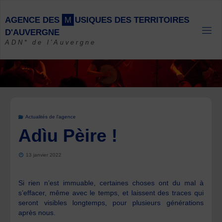
Skip
to
A
G
E
N
C
E
D
E
S
M
U
S
I
Q
U
E
S
D
E
S
T
E
R
R
I
T
O
I
R
E
S
content
D
'
A
U
V
E
R
G
N
E
ADN* de l'Auvergne
Actualités de l'agence
Adìu Pèire !
13 janvier 2022
Si rien n’est immuable, certaines choses ont du mal à
s’effacer, même avec le temps, et laissent des traces qui
seront visibles longtemps, pour plusieurs générations
après nous.