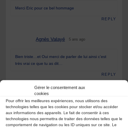
Merci Eric pour ce bel hommage
REPLY
Agnès Valayé
5 ans ago
Bien triste…et Oui merci de parler de lui ainsi c’est
très vrai ce que tu as dit…
REPLY
Gérer le consentement aux
cookies
Alice
5 ans ago
Pour offrir les meilleures expériences, nous utilisons des
technologies telles que les cookies pour stocker et/ou accéder
Merci Pèire pour tout ce que tu laisses… J’ignorais
aux informations des appareils. Le fait de consentir à ces
technologies nous permettra de traiter des données telles que le
totalement qui tu étais lorsque j’ai débarqué dans un
comportement de navigation ou les ID uniques sur ce site. Le
stage de chant d’un week-end, il y a longtemps, à