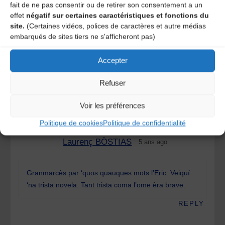
fait de ne pas consentir ou de retirer son consentement a un
Auvillar. J’ai absorbé ce que j’ai pu de l’abondance
effet
négatif sur certaines caractéristiques et fonctions du
que tu nous as offerte pendant deux jours.
site.
(Certaines vidéos, polices de caractères et autre médias
Aujourd’hui, je chante une berceuse que tu nous
embarqués de sites tiers ne s'afficheront pas)
avais apprise à ma nièce née cet automne…
Accepter
REPLY
Refuser
Pingback:
L’hebdo de la FAMDT #48 – Agence des
Voir les préférences
Musiques des Territoires d'Auvergne
Politique de cookies
Politique de confidentialité
Laurenç BÒSTIAS
5 ans ago
Granmarcès par ‘quos quauques mots l’Eric. Veiquí
‘na trista novela. Tant trista coma l’ome èra brave.
REPLY