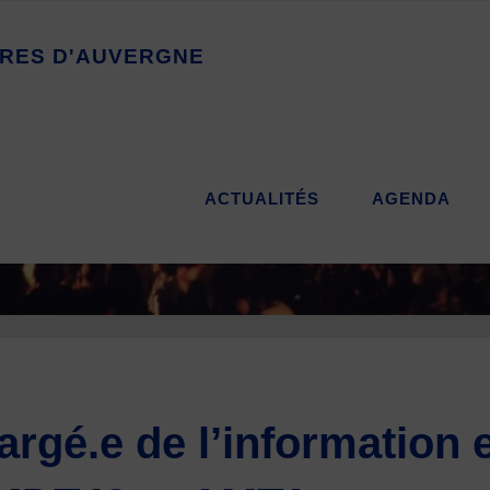
R
E
S
D
'
A
U
V
E
R
G
N
E
ACTUALITÉS
AGENDA
rgé.e de l’information e