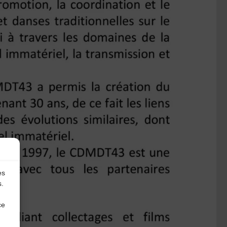
es
s.
ce