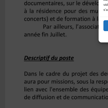
vi
s'a