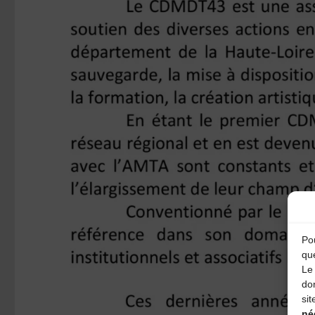
Pou
qu
Le 
do
sit
né