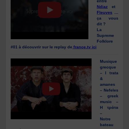
entre
Ndiaz
et
Fleuves
…
ça vous
dit ?
La
Supreme
Folklore
#01 à découvrir sur le replay de
france.tv ici
Musique
grecque
– I trata
&
amanes
– Nefeles
– greek
music –
Η τράτα
–
Notre
bateau