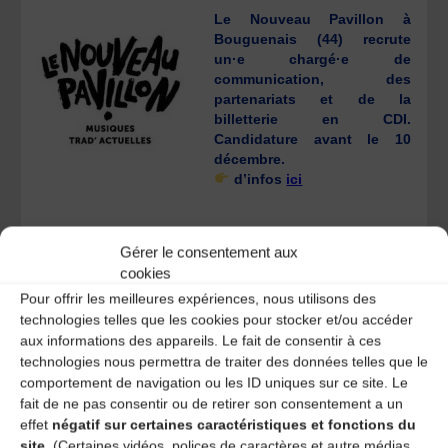
Le Nouveau Pavillon à
Bouguenais (44) recrute
un·e chargé·e de
communication, des
partenariats et de la
billetterie en CDI.
Candidature avant le 10
décembre.
d’infos
ici
Gérer le consentement aux
cookies
Pour offrir les meilleures expériences, nous utilisons des
// A écouter //
technologies telles que les cookies pour stocker et/ou accéder
aux informations des appareils. Le fait de consentir à ces
Si vous ne
technologies nous permettra de traiter des données telles que le
l’avez pas
comportement de navigation ou les ID uniques sur ce site. Le
encore écouté,
fait de ne pas consentir ou de retirer son consentement a un
on vous
effet
négatif sur certaines caractéristiques et fonctions du
conseille
site.
(Certaines vidéos, polices de caractères et autre médias