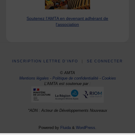
Soutenez l'AMTA en devenant adhérant de
l'association
INSCRIPTION LETTRE D’INFO
|
SE CONNECTER
© AMTA
Mentions légales
-
Politique de confidentialité
-
Cookies
L'AMTA est soutenue par :
*ADN : Acteur de Développements Nouveaux
Powered by
Fluida
&
WordPress.