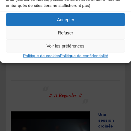
vivement le 4e
embarqués de sites tiers ne s'afficheront pas)
épisode des
Podcasts
Accepter
Contretemps
consacré au
groupe
Grand-
Refuser
Mère Funibus
Folk !
Voir les préférences
À écouter ici
Politique de cookies
Politique de confidentialité
// A Regarder //
Une
session
croisée