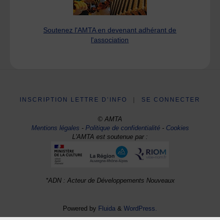
Soutenez l'AMTA en devenant adhérant de
l'association
INSCRIPTION LETTRE D’INFO
|
SE CONNECTER
© AMTA
Mentions légales
-
Politique de confidentialité
-
Cookies
L'AMTA est soutenue par :
*ADN : Acteur de Développements Nouveaux
Powered by
Fluida
&
WordPress.