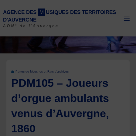
Skip
to
A
G
E
N
C
E
D
E
S
M
U
S
I
Q
U
E
S
D
E
S
T
E
R
R
I
T
O
I
R
E
S
content
D
'
A
U
V
E
R
G
N
E
ADN* de l'Auvergne
Pattes de Mouches et Rats d'archives
PDM105 – Joueurs
d’orgue ambulants
venus d’Auvergne,
1860