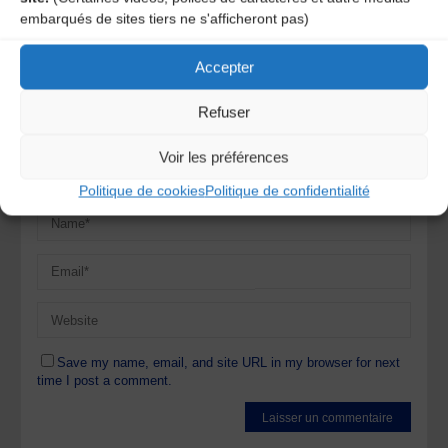
Votre adresse e-mail ne sera pas publiée.
Les champs
embarqués de sites tiers ne s'afficheront pas)
obligatoires sont indiqués avec
*
Accepter
Refuser
Voir les préférences
Politique de cookies
Politique de confidentialité
Save my name, email, and site URL in my browser for next
time I post a comment.