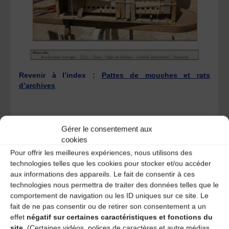
Revenir à l’index :
Pattes de mouches et rats
d’archives
Basile Brémaud – Marche à Malthieux et Marche
Gérer le consentement aux
des Boiteux
cookies
Mickaël Vidal – Talin Talon
Pour offrir les meilleures expériences, nous utilisons des
technologies telles que les cookies pour stocker et/ou accéder
aux informations des appareils. Le fait de consentir à ces
Laisser un
technologies nous permettra de traiter des données telles que le
comportement de navigation ou les ID uniques sur ce site. Le
fait de ne pas consentir ou de retirer son consentement a un
commentaire
effet
négatif sur certaines caractéristiques et fonctions du
site.
(Certaines vidéos, polices de caractères et autre médias