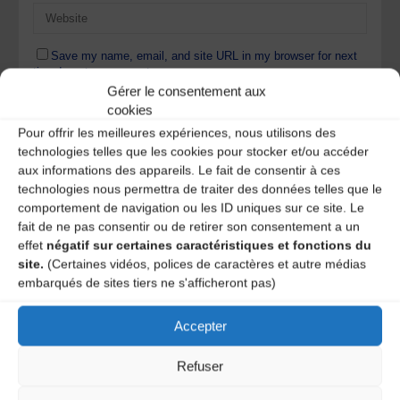
Save my name, email, and site URL in my browser for next
time I post a comment.
Gérer le consentement aux
cookies
Pour offrir les meilleures expériences, nous utilisons des
Ce site utilise Akismet pour réduire les indésirables.
En
technologies telles que les cookies pour stocker et/ou accéder
savoir plus sur la façon dont les données de vos
aux informations des appareils. Le fait de consentir à ces
commentaires sont traitées
.
technologies nous permettra de traiter des données telles que le
comportement de navigation ou les ID uniques sur ce site. Le
fait de ne pas consentir ou de retirer son consentement a un
effet
négatif sur certaines caractéristiques et fonctions du
site.
(Certaines vidéos, polices de caractères et autre médias
embarqués de sites tiers ne s'afficheront pas)
Accepter
A DECOUVRIR :
Refuser