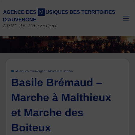
Skip
to
A
G
E
N
C
E
D
E
S
M
U
S
I
Q
U
E
S
D
E
S
T
E
R
R
I
T
O
I
R
E
S
content
D
'
A
U
V
E
R
G
N
E
ADN* de l'Auvergne
Musiques d'Auvergne : Morceaux Choisis
Basile Brémaud –
Marche à Malthieux
et Marche des
Boiteux