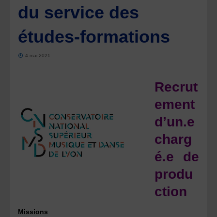
du service des
études-formations
4 mai 2021
Recrut
ement
d’un.e
charg
é.e de
produ
ction
Missions