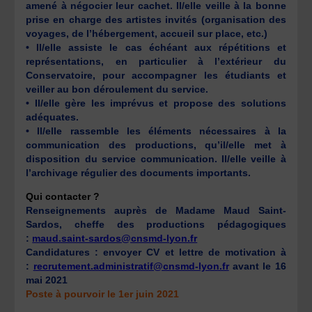
amené à négocier leur cachet. Il/elle veille à la bonne
prise en charge des artistes invités (organisation des
voyages, de l’hébergement, accueil sur place, etc.)
• Il/elle assiste le cas échéant aux répétitions et
représentations, en particulier à l’extérieur du
Conservatoire, pour accompagner les étudiants et
veiller au bon déroulement du service.
• Il/elle gère les imprévus et propose des solutions
adéquates.
• Il/elle rassemble les éléments nécessaires à la
communication des productions, qu’il/elle met à
disposition du service communication. Il/elle veille à
l’archivage régulier des documents importants.
Qui contacter ?
Renseignements auprès de Madame Maud Saint-
Sardos, cheffe des productions pédagogiques
:
maud.saint-sardos@cnsmd-lyon.fr
Candidatures : envoyer CV et lettre de motivation à
:
recrutement.administratif@cnsmd-lyon.fr
avant le 16
mai 2021
Poste à pourvoir le 1er juin 2021