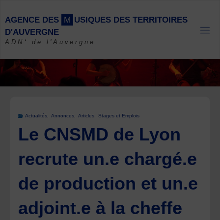
Skip
to
A
G
E
N
C
E
D
E
S
M
U
S
I
Q
U
E
S
D
E
S
T
E
R
R
I
T
O
I
R
E
S
content
D
'
A
U
V
E
R
G
N
E
ADN* de l'Auvergne
Actualités
,
Annonces
,
Articles
,
Stages et Emplois
Le CNSMD de Lyon
recrute un.e chargé.e
de production et un.e
adjoint.e à la cheffe