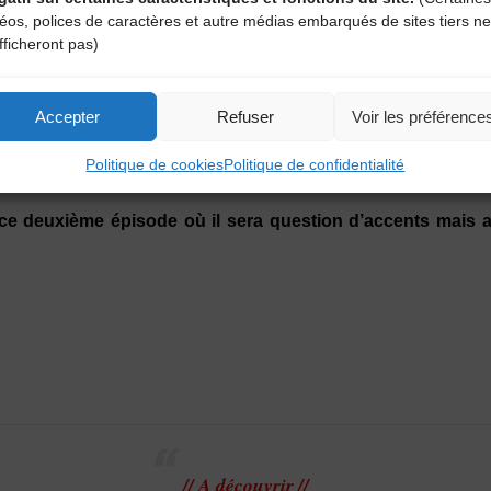
déos, polices de caractères et autre médias embarqués de sites tiers ne
fficheront pas)
// A écouter //
Accepter
Refuser
Voir les préférence
Politique de cookies
Politique de confidentialité
des voix – Voix d’ici et d’ailleurs –
ce deuxième épisode où il sera question d’accents mais a
// A découvrir //