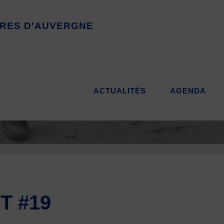
R
E
S
D
'
A
U
V
E
R
G
N
E
ACTUALITÉS
AGENDA
T #19