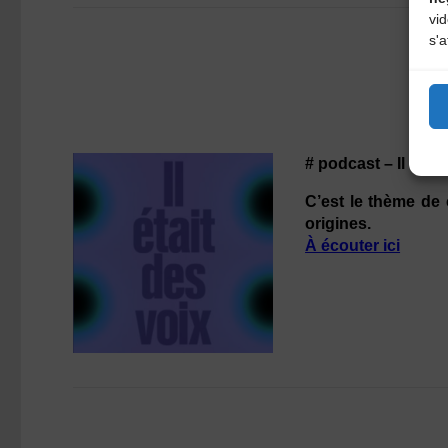
vi
s'a
# podcast – Il était 
C’est le thème de 
origines.
À écouter ici