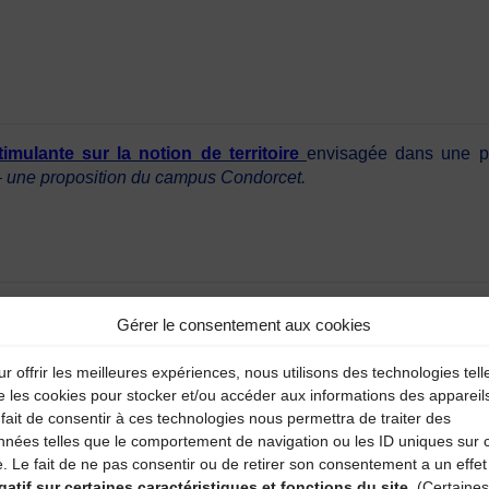
imulante sur la notion de territoire
envisagée dans une pe
–
une proposition du campus Condorcet.
le des débats des Rencontres virtuelle
s
proposées par
le
Gérer le consentement aux cookies
bels, archivistes et médiathécaires composent avec les voix que
r offrir les meilleures expériences, nous utilisons des technologies tell
 d’infos sur la démarche du CMTRA
ICI
e les cookies pour stocker et/ou accéder aux informations des appareil
fait de consentir à ces technologies nous permettra de traiter des
nnées telles que le comportement de navigation ou les ID uniques sur 
e. Le fait de ne pas consentir ou de retirer son consentement a un effet
gatif sur certaines caractéristiques et fonctions du site.
(Certaines