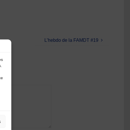
L’hebdo de la FAMDT #19
es
s.
ce
s