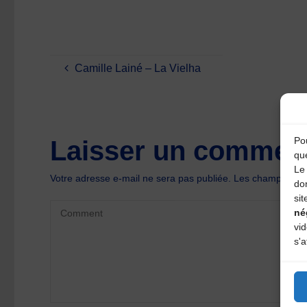
Camille Lainé – La Vielha
Pou
Laisser un comment
qu
Le 
Votre adresse e-mail ne sera pas publiée.
Les champs oblig
do
sit
né
vi
s'a