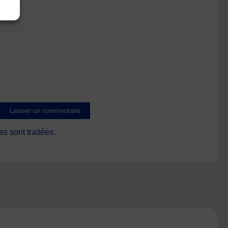
s sont traitées
.