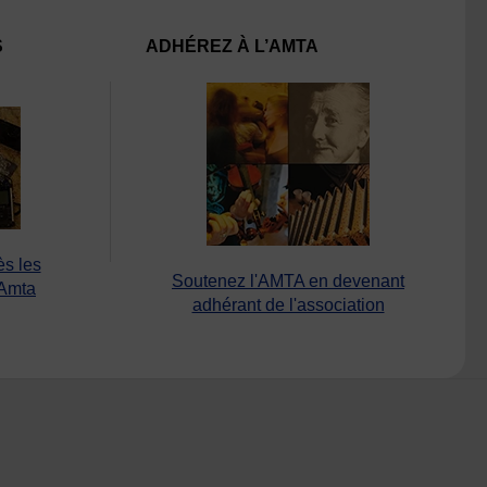
S
ADHÉREZ À L’AMTA
ès les
Soutenez l'AMTA en devenant
’Amta
adhérant de l'association