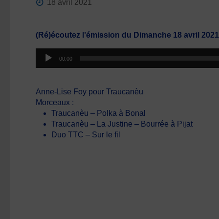
18 avril 2021
(Ré)écoutez l’émission du Dimanche 18 avril 202
Lecteur
00:00
audio
Anne-Lise Foy pour Traucanèu
Morceaux :
Traucanèu – Polka à Bonal
Traucanèu – La Justine – Bourrée à Pijat
Duo TTC – Sur le fil