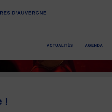
R
E
S
D
'
A
U
V
E
R
G
N
E
ACTUALITÉS
AGENDA
 !