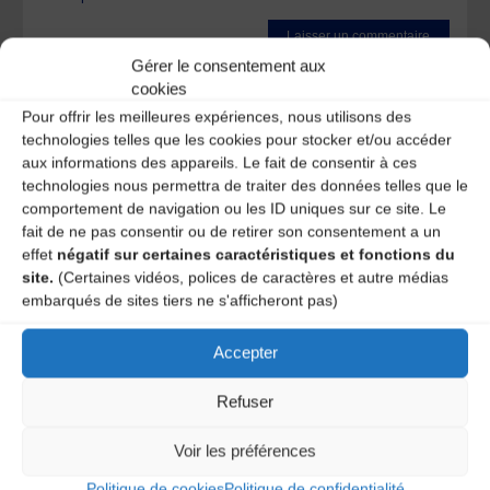
Gérer le consentement aux
Ce site utilise Akismet pour réduire les indésirables.
En
cookies
savoir plus sur la façon dont les données de vos
Pour offrir les meilleures expériences, nous utilisons des
commentaires sont traitées
.
technologies telles que les cookies pour stocker et/ou accéder
aux informations des appareils. Le fait de consentir à ces
technologies nous permettra de traiter des données telles que le
comportement de navigation ou les ID uniques sur ce site. Le
fait de ne pas consentir ou de retirer son consentement a un
effet
négatif sur certaines caractéristiques et fonctions du
site.
(Certaines vidéos, polices de caractères et autre médias
embarqués de sites tiers ne s'afficheront pas)
A DECOUVRIR :
Accepter
Refuser
Voir les préférences
Politique de cookies
Politique de confidentialité