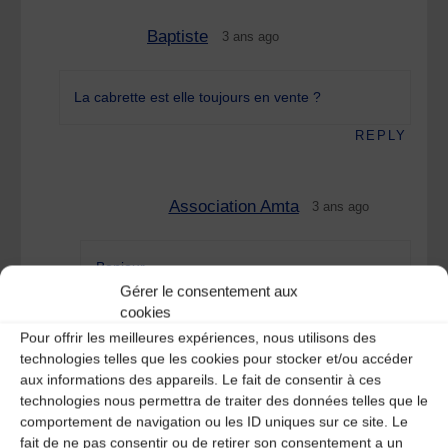
Baptiste
3 ans ago
La cabrette est elle toujours en vente ?
REPLY
Association Amta
3 ans ago
Bonjour,
Gérer le consentement aux
Nous vous invitons à contacter directement M
cookies
Plagnard au 06 76 96 75 54
Pour offrir les meilleures expériences, nous utilisons des
Cordialement
technologies telles que les cookies pour stocker et/ou accéder
REPLY
aux informations des appareils. Le fait de consentir à ces
technologies nous permettra de traiter des données telles que le
comportement de navigation ou les ID uniques sur ce site. Le
Laisser un
fait de ne pas consentir ou de retirer son consentement a un