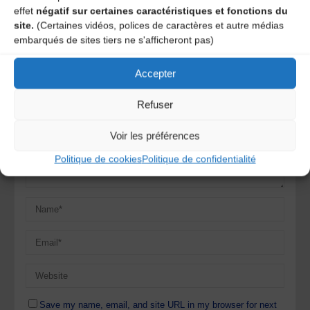
effet
négatif sur certaines caractéristiques et fonctions du
commentaire
site.
(Certaines vidéos, polices de caractères et autre médias
embarqués de sites tiers ne s'afficheront pas)
Votre adresse e-mail ne sera pas publiée.
Les champs
obligatoires sont indiqués avec
*
Accepter
Refuser
Voir les préférences
Politique de cookies
Politique de confidentialité
Save my name, email, and site URL in my browser for next