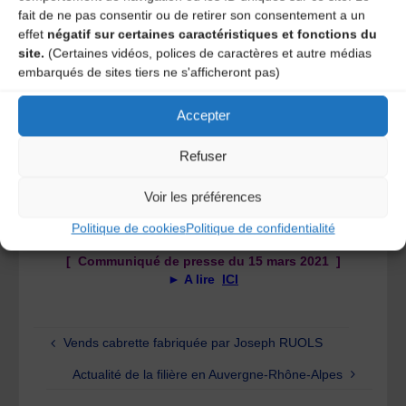
fait de ne pas consentir ou de retirer son consentement a un
effet
négatif sur certaines caractéristiques et fonctions du
Pour suivre le mouvement Culture en Danger 63 :
site.
(Certaines vidéos, polices de caractères et autre médias
embarqués de sites tiers ne s'afficheront pas)
Facebook : ICI
Accepter
[ Vidéo
de l’
Occup
ation de la Comédie de Clermont-
Ferrand ]
Refuser
Jour 1 – 15.03.21
►
VIDEO ICI
Voir les préférences
Politique de cookies
Politique de confidentialité
[ Communiqué de presse du 15 mars 2021 ]
►
A lire
ICI
Vends cabrette fabriquée par Joseph RUOLS
Actualité de la filière en Auvergne-Rhône-Alpes