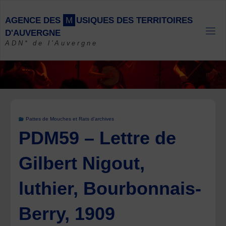
Skip
to
A
G
E
N
C
E
D
E
S
M
U
S
I
Q
U
E
S
D
E
S
T
E
R
R
I
T
O
I
R
E
S
content
D
'
A
U
V
E
R
G
N
E
ADN* de l'Auvergne
Pattes de Mouches et Rats d'archives
PDM59 – Lettre de
Gilbert Nigout,
luthier, Bourbonnais-
Berry, 1909