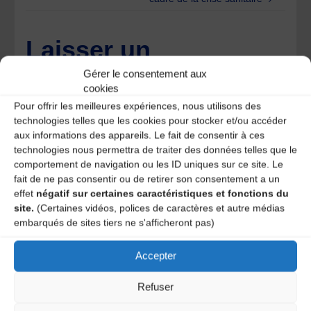
Laisser un
Gérer le consentement aux
commentaire
cookies
Pour offrir les meilleures expériences, nous utilisons des
Votre adresse e-mail ne sera pas publiée.
Les champs
technologies telles que les cookies pour stocker et/ou accéder
obligatoires sont indiqués avec
*
aux informations des appareils. Le fait de consentir à ces
technologies nous permettra de traiter des données telles que le
comportement de navigation ou les ID uniques sur ce site. Le
fait de ne pas consentir ou de retirer son consentement a un
effet
négatif sur certaines caractéristiques et fonctions du
site.
(Certaines vidéos, polices de caractères et autre médias
embarqués de sites tiers ne s'afficheront pas)
Accepter
Refuser