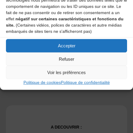
technologies nous permettra de traiter des données telles que le
comportement de navigation ou les ID uniques sur ce site. Le
fait de ne pas consentir ou de retirer son consentement a un
effet
négatif sur certaines caractéristiques et fonctions du
site.
(Certaines vidéos, polices de caractères et autre médias
Save my name, email, and site URL in my browser for next
embarqués de sites tiers ne s'afficheront pas)
time I post a comment.
Accepter
Ce site utilise Akismet pour réduire les indésirables.
En
Refuser
savoir plus sur la façon dont les données de vos
commentaires sont traitées
.
Voir les préférences
Politique de cookies
Politique de confidentialité
A DECOUVRIR :