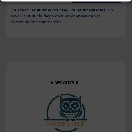
Ce site utilise Akismet pour réduire les indésirables.
En
savoir plus sur la façon dont les données de vos
commentaires sont traitées
.
A DECOUVRIR :