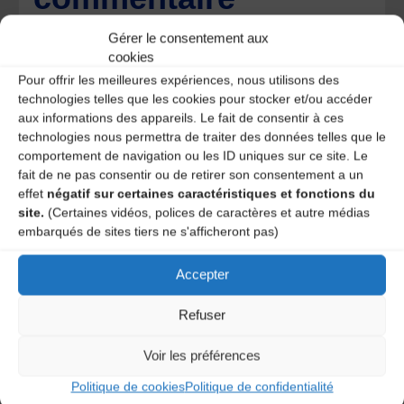
Votre adresse e-mail ne sera pas publiée.
Les champs
Gérer le consentement aux
obligatoires sont indiqués avec
*
cookies
Pour offrir les meilleures expériences, nous utilisons des
technologies telles que les cookies pour stocker et/ou accéder
aux informations des appareils. Le fait de consentir à ces
technologies nous permettra de traiter des données telles que le
comportement de navigation ou les ID uniques sur ce site. Le
fait de ne pas consentir ou de retirer son consentement a un
effet
négatif sur certaines caractéristiques et fonctions du
site.
(Certaines vidéos, polices de caractères et autre médias
embarqués de sites tiers ne s'afficheront pas)
Accepter
Refuser
Save my name, email, and site URL in my browser for next
Voir les préférences
time I post a comment.
Politique de cookies
Politique de confidentialité