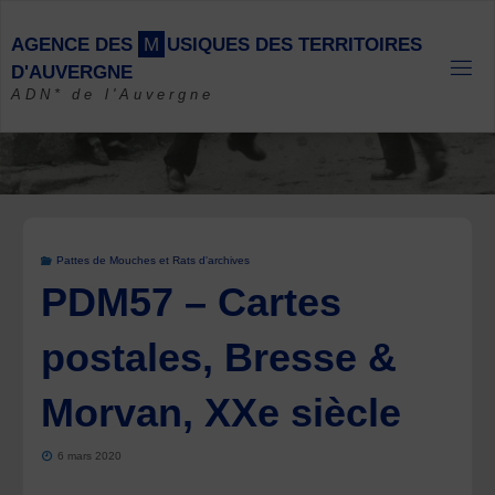
Skip
to
A
G
E
N
C
E
D
E
S
M
U
S
I
Q
U
E
S
D
E
S
T
E
R
R
I
T
O
I
R
E
S
content
D
'
A
U
V
E
R
G
N
E
ADN* de l'Auvergne
Pattes de Mouches et Rats d'archives
PDM57 – Cartes
postales, Bresse &
Morvan, XXe siècle
6 mars 2020