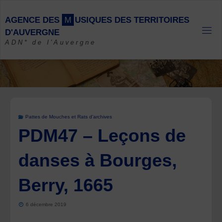
Skip
to
A
G
E
N
C
E
D
E
S
M
U
S
I
Q
U
E
S
D
E
S
T
E
R
R
I
T
O
I
R
E
S
content
D
'
A
U
V
E
R
G
N
E
ADN* de l'Auvergne
Pattes de Mouches et Rats d'archives
PDM47 – Leçons de
danses à Bourges,
Berry, 1665
6 décembre 2019