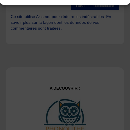
Ce site utilise Akismet pour réduire les indésirables.
En
savoir plus sur la façon dont les données de vos
commentaires sont traitées
.
A DECOUVRIR :