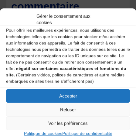
commentaire
Gérer le consentement aux
Votre adresse e-mail ne sera pas publiée.
Les champs
cookies
obligatoires sont indiqués avec
*
Pour offrir les meilleures expériences, nous utilisons des
technologies telles que les cookies pour stocker et/ou accéder
aux informations des appareils. Le fait de consentir à ces
technologies nous permettra de traiter des données telles que le
comportement de navigation ou les ID uniques sur ce site. Le
fait de ne pas consentir ou de retirer son consentement a un
effet
négatif sur certaines caractéristiques et fonctions du
site.
(Certaines vidéos, polices de caractères et autre médias
embarqués de sites tiers ne s'afficheront pas)
Accepter
Refuser
Voir les préférences
Save my name, email, and site URL in my browser for next
time I post a comment.
Politique de cookies
Politique de confidentialité