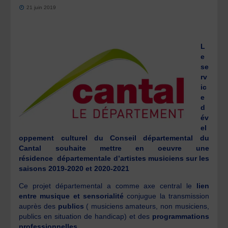
21 juin 2019
L
e
se
rv
ic
e
d
év
el
oppement culturel du Conseil départemental du
Cantal souhaite mettre en oeuvre une
résidence départementale d’artistes musiciens sur les
saisons 2019-2020 et 2020-2021
Ce projet départemental a comme axe central le
lien
entre musique et sensorialité
conjugue la transmission
auprès des
publics
( musiciens amateurs, non musiciens,
publics en situation de handicap) et des
programmations
professionnelles.