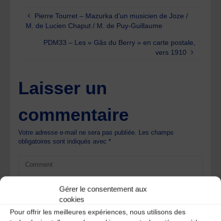
Pierre Tourret – Mazurka d’un musicien de Joze /
M. de Lucien Chaput / M. de Puy-Guillaume
PDM33 – Les « Gâs du Berry » en carte postale,
vers 1910
Laisser un
commentaire
Votre adresse e-mail ne sera pas publiée.
Les champs
obligatoires sont indiqués avec
*
Gérer le consentement aux
cookies
Pour offrir les meilleures expériences, nous utilisons des