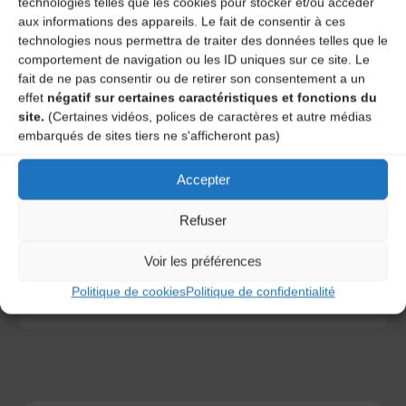
technologies telles que les cookies pour stocker et/ou accéder
aux informations des appareils. Le fait de consentir à ces
technologies nous permettra de traiter des données telles que le
comportement de navigation ou les ID uniques sur ce site. Le
fait de ne pas consentir ou de retirer son consentement a un
effet
négatif sur certaines caractéristiques et fonctions du
site.
(Certaines vidéos, polices de caractères et autre médias
embarqués de sites tiers ne s'afficheront pas)
Save my name, email, and site URL in my browser for next
time I post a comment.
Accepter
Refuser
Ce site utilise Akismet pour réduire les indésirables.
En
Voir les préférences
savoir plus sur la façon dont les données de vos
commentaires sont traitées
.
Politique de cookies
Politique de confidentialité