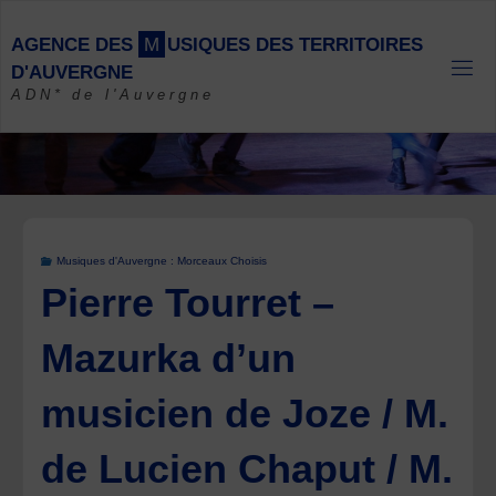
Skip
to
A
G
E
N
C
E
D
E
S
M
U
S
I
Q
U
E
S
D
E
S
T
E
R
R
I
T
O
I
R
E
S
content
D
'
A
U
V
E
R
G
N
E
ADN* de l'Auvergne
Musiques d'Auvergne : Morceaux Choisis
Pierre Tourret –
Mazurka d’un
musicien de Joze / M.
de Lucien Chaput / M.