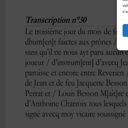
vi
s'a