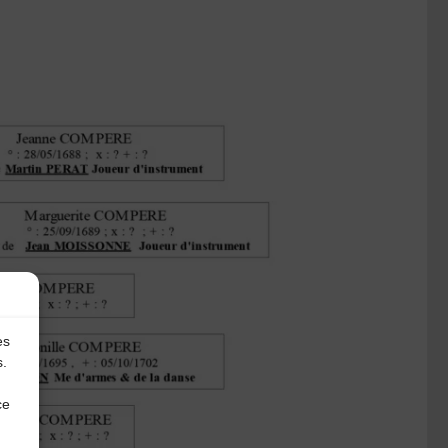
es
s.
ce