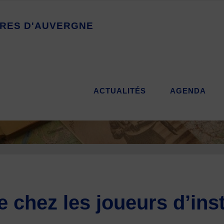
R
E
S
D
'
A
U
V
E
R
G
N
E
ACTUALITÉS
AGENDA
chez les joueurs d’ins