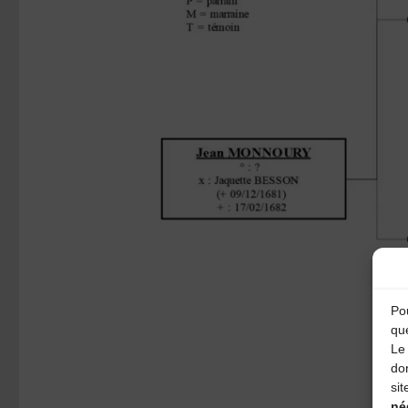
Pou
qu
Le 
do
sit
né