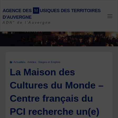
Skip
to
A
G
E
N
C
E
D
E
S
M
U
S
I
Q
U
E
S
D
E
S
T
E
R
R
I
T
O
I
R
E
S
content
D
'
A
U
V
E
R
G
N
E
ADN* de l'Auvergne
Actualités
,
Articles
,
Stages et Emplois
La Maison des
Cultures du Monde –
Centre français du
PCI recherche un(e)