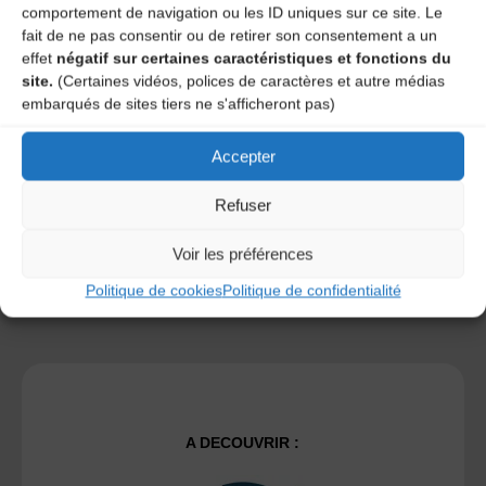
comportement de navigation ou les ID uniques sur ce site. Le
fait de ne pas consentir ou de retirer son consentement a un
effet
négatif sur certaines caractéristiques et fonctions du
Save my name, email, and site URL in my browser for next
site.
(Certaines vidéos, polices de caractères et autre médias
time I post a comment.
embarqués de sites tiers ne s'afficheront pas)
Accepter
Ce site utilise Akismet pour réduire les indésirables.
En
savoir plus sur la façon dont les données de vos
Refuser
commentaires sont traitées
.
Voir les préférences
Politique de cookies
Politique de confidentialité
A DECOUVRIR :