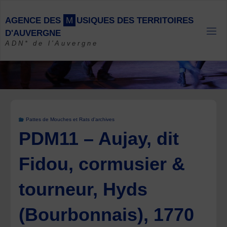
Skip
to
A
G
E
N
C
E
D
E
S
M
U
S
I
Q
U
E
S
D
E
S
T
E
R
R
I
T
O
I
R
E
S
content
D
'
A
U
V
E
R
G
N
E
ADN* de l'Auvergne
Pattes de Mouches et Rats d'archives
PDM11 – Aujay, dit
Fidou, cormusier &
tourneur, Hyds
(Bourbonnais), 1770