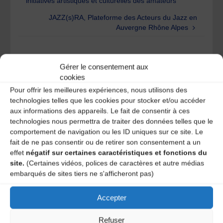
initiatives artistiques et culturelles des amateurs
JAZZ(s)RA, Plateforme des Acteurs du Jazz en
Auvergne Rhône Alpes
Laisser un
Gérer le consentement aux
cookies
commentaire
Pour offrir les meilleures expériences, nous utilisons des
technologies telles que les cookies pour stocker et/ou accéder
Votre adresse e-mail ne sera pas publiée.
Les champs
aux informations des appareils. Le fait de consentir à ces
obligatoires sont indiqués avec
*
technologies nous permettra de traiter des données telles que le
comportement de navigation ou les ID uniques sur ce site. Le
fait de ne pas consentir ou de retirer son consentement a un
effet
négatif sur certaines caractéristiques et fonctions du
site.
(Certaines vidéos, polices de caractères et autre médias
embarqués de sites tiers ne s'afficheront pas)
Accepter
Refuser