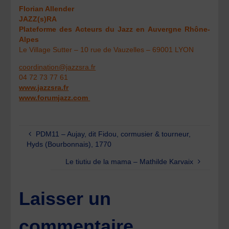
Florian Allender
JAZZ(s)RA
Plateforme des Acteurs du Jazz en Auvergne Rhône-
Alpes
Le Village Sutter – 10 rue de Vauzelles – 69001 LYON
coordination@jazzsra.fr
04 72 73 77 61
www.jazzsra.fr
www.forumjazz.com
PDM11 – Aujay, dit Fidou, cormusier & tourneur,
Hyds (Bourbonnais), 1770
Le tiutiu de la mama – Mathilde Karvaix
Laisser un
commentaire