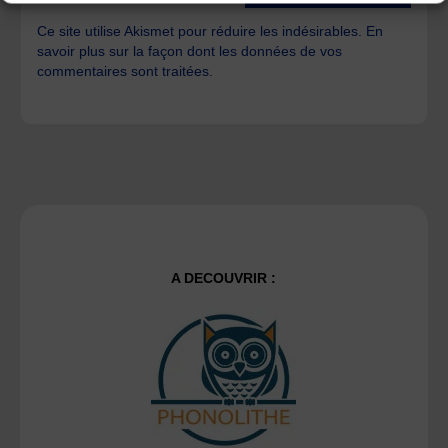
Ce site utilise Akismet pour réduire les indésirables.
En
savoir plus sur la façon dont les données de vos
commentaires sont traitées
.
A DECOUVRIR :