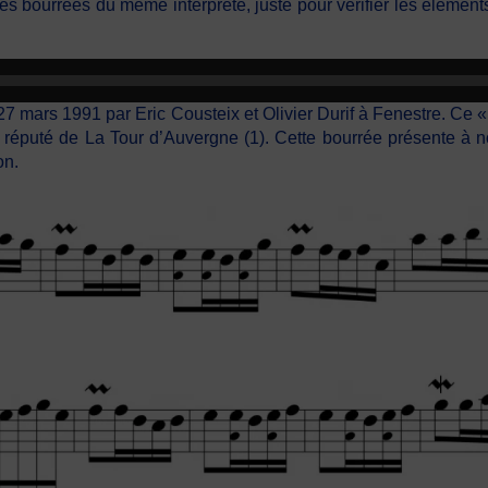
res bourrées du même interprète, juste pour vérifier les élément
e 27 mars 1991 par Eric Cousteix et Olivier Durif à Fenestre. Ce
réputé de La Tour d’Auvergne (1). Cette bourrée présente à no
on.