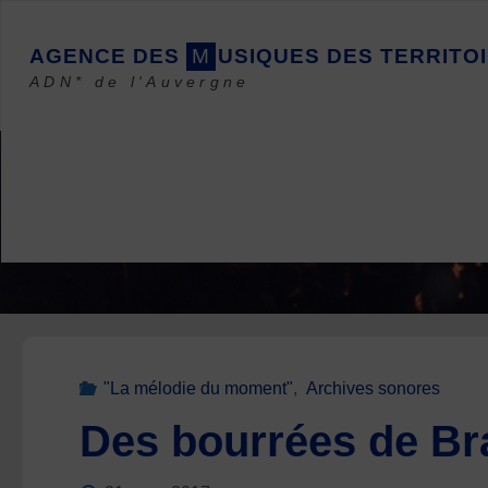
Skip
to
A
G
E
N
C
E
D
E
S
M
U
S
I
Q
U
E
S
D
E
S
T
E
R
R
I
T
O
I
content
ADN* de l'Auvergne
"La mélodie du moment"
,
Archives sonores
Des bourrées de Br