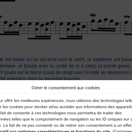
arte est haute (ici le sol tend vers le sol#), la septième est b
onique, ré (jouée avec la corde de ré à vide); la quinte grave,
t joués sur la tierce (coup de doigt avec la note au dessus) et 
 été entendus dans la première bourrée.
Gérer le consentement aux cookies
on du temps n’est pas tout-à-fait régulière. Les doubles croches 
de et la quatrième sont courtes. L’archet détache presque toute
r offrir les meilleures expériences, nous utilisons des technologies tell
qu’il s’agit de son style personnel, proche d’autres violoneux 
e les cookies pour stocker et/ou accéder aux informations des appareil
fait de consentir à ces technologies nous permettra de traiter des
nnées telles que le comportement de navigation ou les ID uniques sur 
e. Le fait de ne pas consentir ou de retirer son consentement a un effet
gatif sur certaines caractéristiques et fonctions du site.
(Certaines