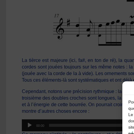
La tièrce est majeure (ici, fa#, en ton de ré), la qu
cordes sont jouées toujours sur les même notes : la t
(jouée avec la corde de la à vide). Les ornements son
Tous ces éléments-là sont systématiques et ont déjà
Cependant, notons une précision rythmique : la divisi
troisième des doubles croches sont longues, la secon
Pou
et à l’énergie de cette bourrée. On pourrait croire 
qu
montre d’autres choses encore :
Le 
do
Lecteur
00:00
sit
audio
né