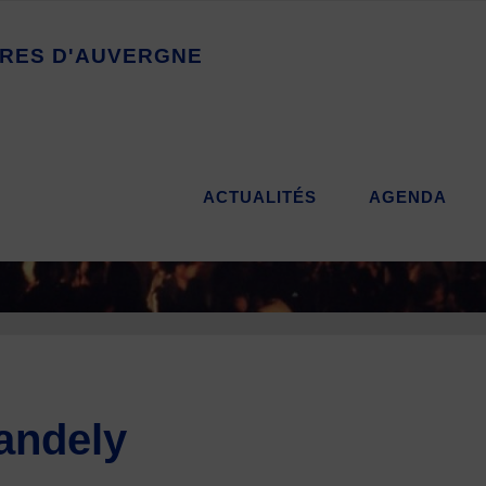
R
E
S
D
'
A
U
V
E
R
G
N
E
ACTUALITÉS
AGENDA
andely