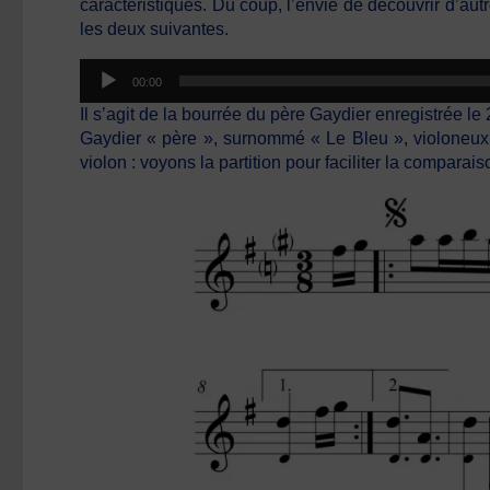
caractéristiques. Du coup, l’envie de découvrir d’aut
les deux suivantes.
Lecteur
00:00
audio
Il s’agit de la bourrée du père Gaydier enregistrée l
Gaydier « père », surnommé « Le Bleu », violoneux 
violon : voyons la partition pour faciliter la comparais