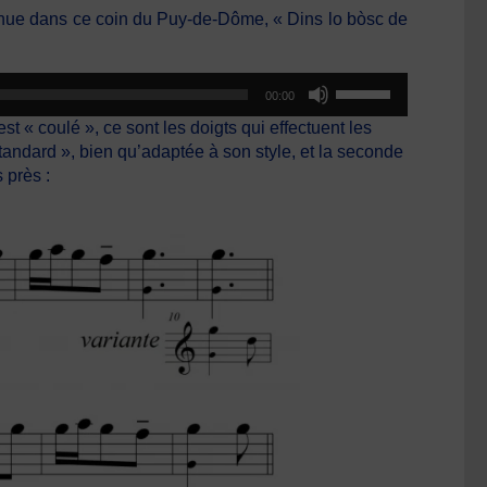
onnue dans ce coin du Puy-de-Dôme, « Dins lo bòsc de
Utilisez
00:00
les
« coulé », ce sont les doigts qui effectuent les
flèches
standard », bien qu’adaptée à son style, et la seconde
haut/bas
 près :
pour
augmenter
ou
diminuer
le
volume.