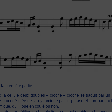
la première partie :
 la cellule deux doubles – croche – croche se traduit par un
e procédé crée de la dynamique par le phrasé et non par l’act
mique, qu’il joue en coulé ou non.
 de la répétition de la note finale qui est doublée à la reprise