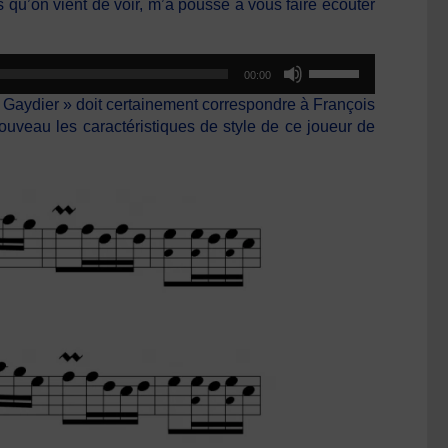
s qu’on vient de voir, m’a poussé à vous faire écouter
Utilisez
00:00
les
 « Gaydier » doit certainement correspondre à François
flèches
uveau les caractéristiques de style de ce joueur de
haut/bas
pour
augmenter
ou
diminuer
le
volume.