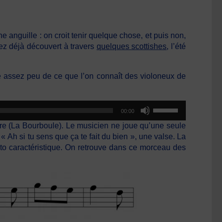
 anguille : on croit tenir quelque chose, et puis non,
vez déjà découvert à travers
quelques scottishes
, l’été
ce assez peu de ce que l’on connaît des violoneux de
Utilisez
00:00
les
stre (La Bourboule). Le musicien ne joue qu’une seule
flèches
Ah si tu sens que ça te fait du bien », une valse. La
haut/bas
ato caractéristique. On retrouve dans ce morceau des
pour
augmenter
ou
diminuer
le
volume.