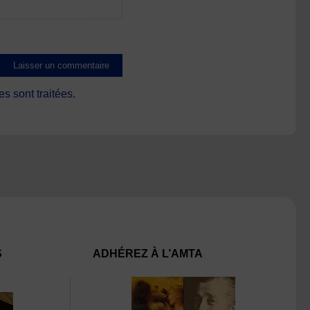
s sont traitées
.
S
ADHÉREZ À L’AMTA