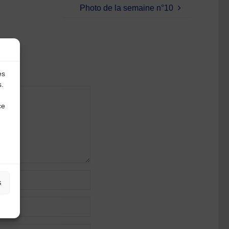
Photo de la semaine n°10
es
s.
ce
s