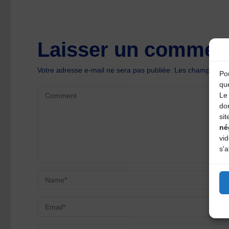
Laisser un comment
Votre adresse e-mail ne sera pas publiée.
Les champs oblig
Pou
qu
Le 
do
sit
né
vi
s'a