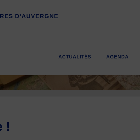
R
E
S
D
'
A
U
V
E
R
G
N
E
ACTUALITÉS
AGENDA
 !