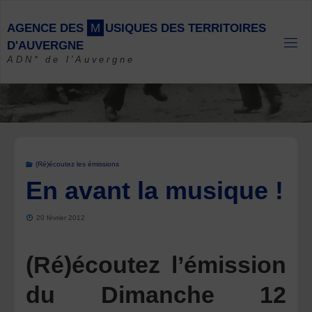
Skip
to
A
G
E
N
C
E
D
E
S
M
U
S
I
Q
U
E
S
D
E
S
T
E
R
R
I
T
O
I
R
E
S
content
D
'
A
U
V
E
R
G
N
E
ADN* de l'Auvergne
(Ré)écoutez les émissions
En avant la musique !
20 février 2012
(Ré)écoutez l’émission
du Dimanche 12