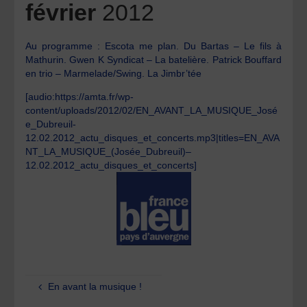
février
2012
Au programme : Escota me plan. Du Bartas – Le fils à
Mathurin. Gwen K Syndicat – La batelière. Patrick Bouffard
en trio – Marmelade/Swing. La Jimbr’tée
[audio:https://amta.fr/wp-
content/uploads/2012/02/EN_AVANT_LA_MUSIQUE_José
e_Dubreuil-
12.02.2012_actu_disques_et_concerts.mp3|titles=EN_AVA
NT_LA_MUSIQUE_(Josée_Dubreuil)–
12.02.2012_actu_disques_et_concerts]
En avant la musique !