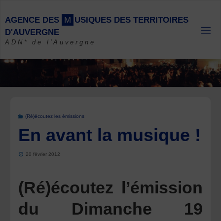
Skip
to
A
G
E
N
C
E
D
E
S
M
U
S
I
Q
U
E
S
D
E
S
T
E
R
R
I
T
O
I
R
E
S
content
D
'
A
U
V
E
R
G
N
E
ADN* de l'Auvergne
(Ré)écoutez les émissions
En avant la musique !
20 février 2012
(Ré)écoutez l’émission
du Dimanche 19