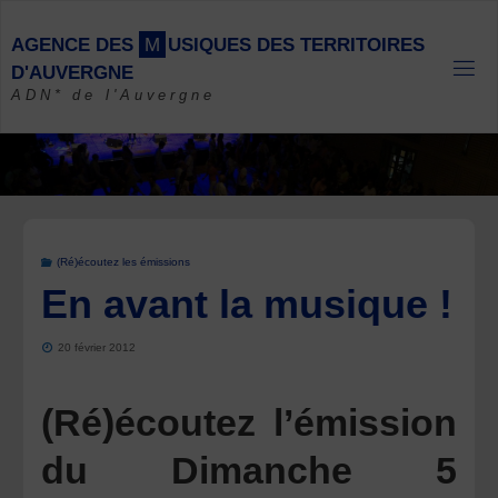
Skip
to
A
G
E
N
C
E
D
E
S
M
U
S
I
Q
U
E
S
D
E
S
T
E
R
R
I
T
O
I
R
E
S
content
D
'
A
U
V
E
R
G
N
E
ADN* de l'Auvergne
(Ré)écoutez les émissions
En avant la musique !
20 février 2012
(Ré)écoutez l’émission
du Dimanche 5