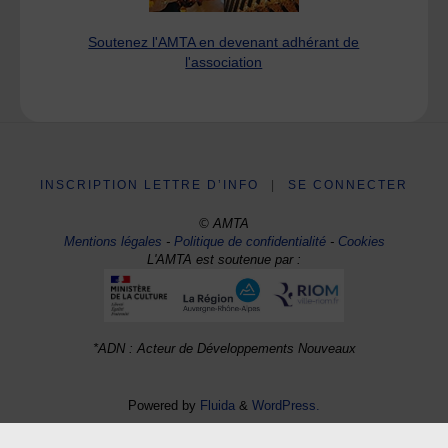
Soutenez l'AMTA en devenant adhérant de
l'association
INSCRIPTION LETTRE D’INFO
|
SE CONNECTER
© AMTA
Mentions légales
-
Politique de confidentialité
-
Cookies
L'AMTA est soutenue par :
*ADN : Acteur de Développements Nouveaux
Powered by
Fluida
&
WordPress.