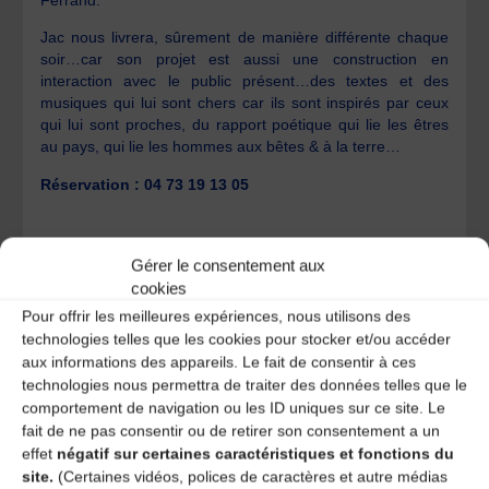
Jac nous livrera, sûrement de manière différente chaque
soir…car son projet est aussi une construction en
interaction avec le public présent…des textes et des
musiques qui lui sont chers car ils sont inspirés par ceux
qui lui sont proches, du rapport poétique qui lie les êtres
au pays, qui lie les hommes aux bêtes & à la terre…
Réservation : 04 73 19 13 05
GOURDON Yann
Gérer le consentement aux
cookies
36- Les Passeurs -Dans un écrin
Pour offrir les meilleures expériences, nous utilisons des
technologies telles que les cookies pour stocker et/ou accéder
aux informations des appareils. Le fait de consentir à ces
Laisser un
technologies nous permettra de traiter des données telles que le
comportement de navigation ou les ID uniques sur ce site. Le
commentaire
fait de ne pas consentir ou de retirer son consentement a un
effet
négatif sur certaines caractéristiques et fonctions du
site.
(Certaines vidéos, polices de caractères et autre médias
Votre adresse e-mail ne sera pas publiée.
Les champs