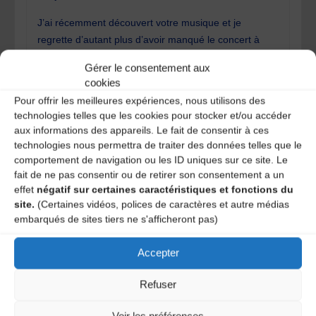
J’ai récemment découvert votre musique et je
regrette d’autant plus d’avoir manqué le concert à
Prague en juin 2023… Je m’efforce de promouvoir la
Gérer le consentement aux
scène francophone en France et j’aimerais vous
cookies
compter parmi les artistes que je programme. Bien
Pour offrir les meilleures expériences, nous utilisons des
que j’aie déjà trouvé beaucoup d’informations sur
technologies telles que les cookies pour stocker et/ou accéder
vous et votre travail sur Internet, il me manque
aux informations des appareils. Le fait de consentir à ces
encore quelques détails essentiels, notamment votre
technologies nous permettra de traiter des données telles que le
année et votre lieu de naissance. Si vous souhaitez
comportement de navigation ou les ID uniques sur ce site. Le
fait de ne pas consentir ou de retirer son consentement a un
garder cela confidentiel (ce que je respecte), puis-je
effet
négatif sur certaines caractéristiques et fonctions du
vous le demander ainsi ? Je vous remercie d’avance
site.
(Certaines vidéos, polices de caractères et autre médias
pour votre réponse et vous souhaite une excellente
embarqués de sites tiers ne s'afficheront pas)
santé et une grande créativité musicale.
Accepter
F. Wich
P.S. Veuillez excuser mon français…
Refuser
REPLY