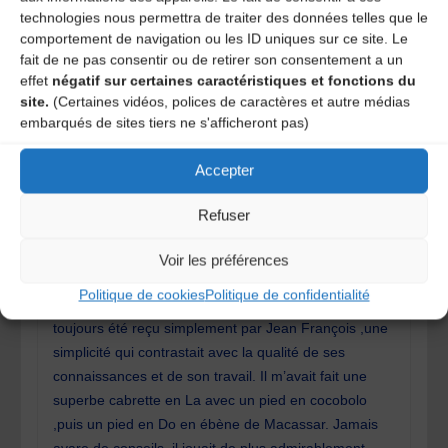
technologies nous permettra de traiter des données telles que le
REPLY
comportement de navigation ou les ID uniques sur ce site. Le
fait de ne pas consentir ou de retirer son consentement a un
effet
négatif sur certaines caractéristiques et fonctions du
ROQUESALANE
16 ans ago
site.
(Certaines vidéos, polices de caractères et autre médias
embarqués de sites tiers ne s'afficheront pas)
C’est par hasard que j’ai appris la nouvelle en surfant
Accepter
sur internet. Le départ de quelqu’un est toujours un
choc pour ceux qui l’entourent ,mais le départ de
Refuser
Jean François Coto est en plus une immense perte
pour tous ceux qui s’intéressent à la fabrication
Voir les préférences
d’instruments anciens. Il emporte avec lui des années
Politique de cookies
Politique de confidentialité
de travail ,de recherche ,des années de savoir. J’ai
toujours été reçu simplement par Jean François ,une
simplicité qui contrastait avec la qualité de ses
connaissances et de son travail. Il m’avait fait une
superbe cabrette en La avec un pied en cocobolo
,puis un pied en Do en ébène de Macassar. Jamais