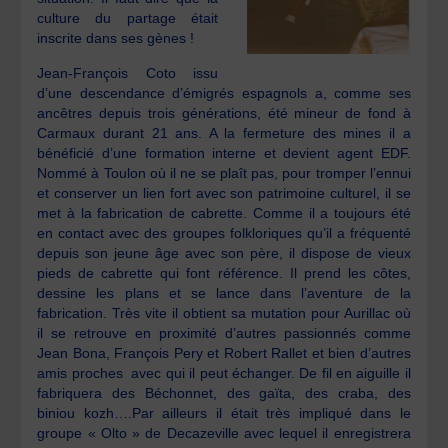
culture du partage était
inscrite dans ses gènes !
Jean-François Coto issu
d’une descendance d’émigrés espagnols a, comme ses
ancêtres depuis trois générations, été mineur de fond à
Carmaux durant 21 ans. A la fermeture des mines il a
bénéficié d’une formation interne et devient agent EDF.
Nommé à Toulon où il ne se plaît pas, pour tromper l’ennui
et conserver un lien fort avec son patrimoine culturel, il se
met à la fabrication de cabrette. Comme il a toujours été
en contact avec des groupes folkloriques qu’il a fréquenté
depuis son jeune âge avec son père, il dispose de vieux
pieds de cabrette qui font référence. Il prend les côtes,
dessine les plans et se lance dans l’aventure de la
fabrication. Très vite il obtient sa mutation pour Aurillac où
il se retrouve en proximité d’autres passionnés comme
Jean Bona, François Pery et Robert Rallet et bien d’autres
amis proches avec qui il peut échanger. De fil en aiguille il
fabriquera des Béchonnet, des gaïta, des craba, des
biniou kozh….Par ailleurs il était très impliqué dans le
groupe « Olto » de Decazeville avec lequel il enregistrera