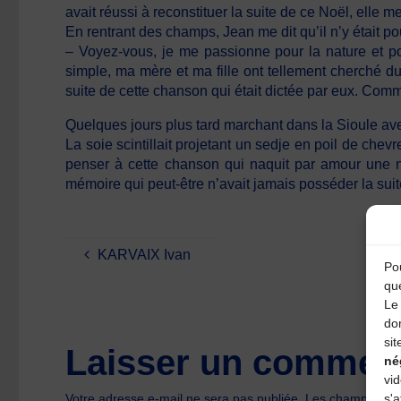
avait réussi à reconstituer la suite de ce Noël, elle me
En rentrant des champs, Jean me dit qu’il n’y était pou
– Voyez-vous, je me passionne pour la nature et pou
simple, ma mère et ma fille ont tellement cherché dur
suite de cette chanson qui était dictée par eux. Comme
Quelques jours plus tard marchant dans la Sioule avec
La soie scintillait projetant un sedje en poil de ch
penser à cette chanson qui naquit par amour une nu
mémoire qui peut-être n’avait jamais posséder la suite
KARVAIX Ivan
Pou
qu
Le 
do
sit
Laisser un comment
né
vi
s'a
Votre adresse e-mail ne sera pas publiée.
Les champs oblig