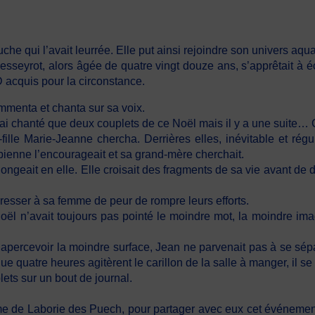
e qui l’avait leurrée. Elle put ainsi rejoindre son univers aquati
sseyrot, alors âgée de quatre vingt douze ans, s’apprêtait à éc
CD acquis pour la circonstance.
mmenta et chanta sur sa voix.
’ai chanté que deux couplets de ce Noël mais il y a une suite… 
lle Marie-Jeanne chercha. Derrières elles, inévitable et réguliè
ienne l’encourageait et sa grand-mère cherchait.
ngeait en elle. Elle croisait des fragments de sa vie avant de d
dresser à sa femme de peur de rompre leurs efforts.
oël n’avait toujours pas pointé le moindre mot, la moindre imag
 apercevoir la moindre surface, Jean ne parvenait pas à se sépar
que quatre heures agitèrent le carillon de la salle à manger, il se
plets sur un bout de journal.
erme de Laborie des Puech, pour partager avec eux cet événement