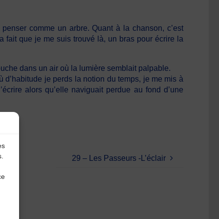
 de penser comme un arbre. Quant à la chanson, c’est
 fait que je me suis trouvé là, un bras pour écrire la
mouche dans un air où la lumière semblait palpable.
ù d’habitude je perds la notion du temps, je me mis à
écrire alors qu’elle naviguait perdue au fond d’une
es
s.
29 – Les Passeurs -L’éclair
ce