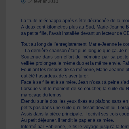
14 février 2010
La truite m’échappa après s’être décrochée de la mouch
A deux cent kilomètres plus au Sud, Marie-Jeanne Be
sa petite fille, l’avait installée devant un lecteur de 
Tout au long de l’enregistrement, Marie-Jeanne le co
– La dernière chanson était plus longue que ça. Je n
Soutenue dans son effort de mémoire par sa petite-fi
veillée prolongea le même duo et la même envie. Fab
Fouillant les recoins de sa mémoire, Marie-Jeanne plo
eut été hasardeux de s’aventurer.
Face à sa fille et à sa mère, Jean n’osait à peine s’a
Lorsque vint le moment de se coucher, la suite du N
marécage du temps.
Etendu sur le dos, les yeux fixés au plafond sans en
petits pas dans une suite qu’il tissait devant lui. Lors
Assis dans la pièce principale, il écrivit ses trois cou
Au petit déjeuner, il tendit le papier à sa mère.
Informé par Fabienne, je fis le voyage jusqu’à la f