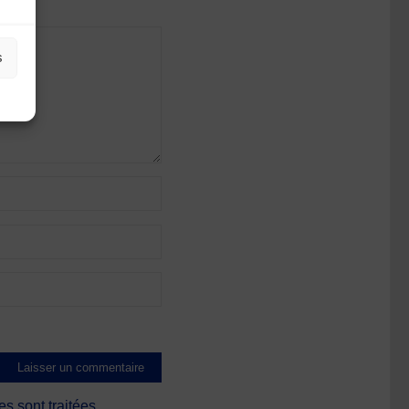
s
s sont traitées
.