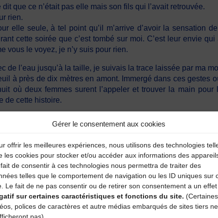
 dit que ce n’était pas elle mais son fils qui l’avait retrouvée.
r rien.
r elle seule, à tel point qu’il m’arrive d’avoir la sensation
ant cette soirée que c’est tombé sur moi. C’est leur envie qui a
 vous le voyez, je n’y suis pour rien.
 de l’eau jusqu’à la taille, je suivais la trace laissée par ma 
evreuil à près de dix mètres en amont. Immergé dans ces gestes o
it où deux femmes surent l’appeler et trouver la main pour l’
 de cette histoire.
Gérer le consentement aux cookies
r offrir les meilleures expériences, nous utilisons des technologies tell
e les cookies pour stocker et/ou accéder aux informations des appareil
fait de consentir à ces technologies nous permettra de traiter des
nnées telles que le comportement de navigation ou les ID uniques sur 
e. Le fait de ne pas consentir ou de retirer son consentement a un effet
aire
gatif sur certaines caractéristiques et fonctions du site.
(Certaines
déos, polices de caractères et autre médias embarqués de sites tiers ne
fficheront pas)
atoires sont indiqués avec
*