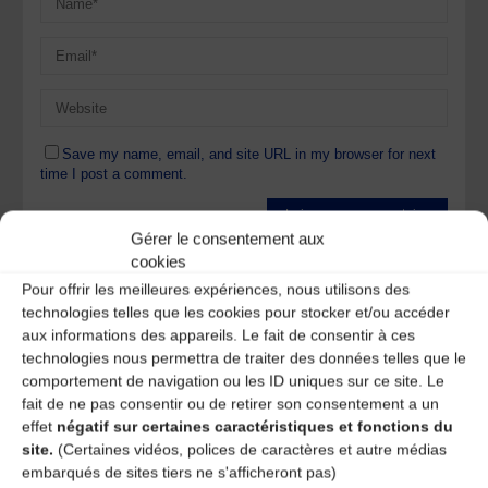
Save my name, email, and site URL in my browser for next
time I post a comment.
Gérer le consentement aux
Ce site utilise Akismet pour réduire les indésirables.
En
cookies
savoir plus sur la façon dont les données de vos
Pour offrir les meilleures expériences, nous utilisons des
commentaires sont traitées
.
technologies telles que les cookies pour stocker et/ou accéder
aux informations des appareils. Le fait de consentir à ces
technologies nous permettra de traiter des données telles que le
comportement de navigation ou les ID uniques sur ce site. Le
fait de ne pas consentir ou de retirer son consentement a un
effet
négatif sur certaines caractéristiques et fonctions du
site.
(Certaines vidéos, polices de caractères et autre médias
A DECOUVRIR :
embarqués de sites tiers ne s'afficheront pas)