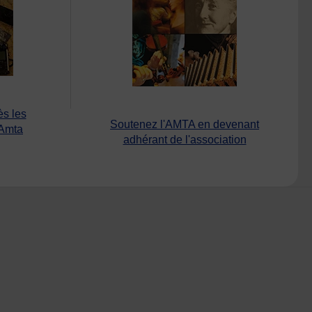
ès les
Soutenez l'AMTA en devenant
’Amta
adhérant de l'association