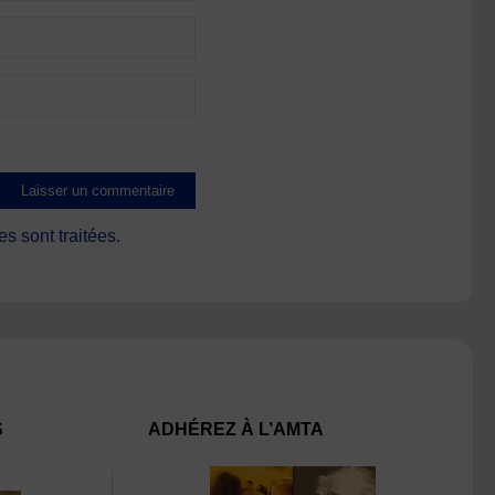
s sont traitées
.
S
ADHÉREZ À L’AMTA