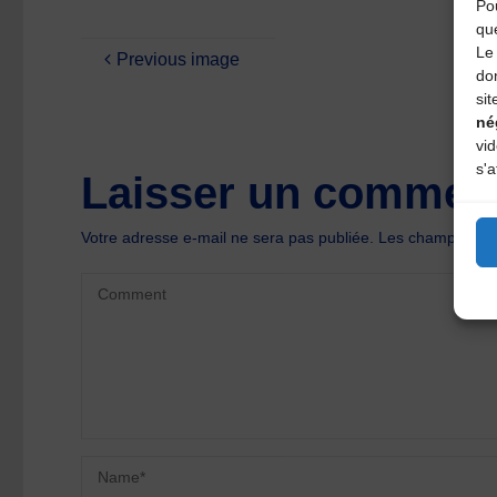
Pou
qu
Le 
Previous image
do
sit
né
vi
s'a
Laisser un comment
Votre adresse e-mail ne sera pas publiée.
Les champs oblig