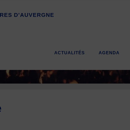
R
E
S
D
'
A
U
V
E
R
G
N
E
ACTUALITÉS
AGENDA
e