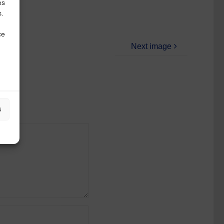
es
s.
ce
Next image
s