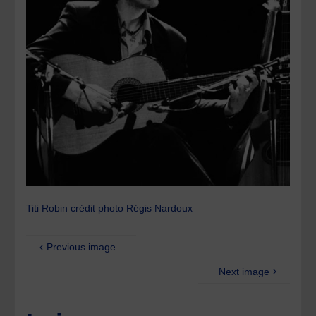
Titi Robin crédit photo Régis Nardoux
Previous image
Next image