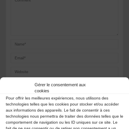
Save my name, email, and site URL in my browser for next
Gérer le consentement aux
time I post a comment.
cookies
Pour offrir les meilleures expériences, nous utilisons des
technologies telles que les cookies pour stocker et/ou accéder
aux informations des appareils. Le fait de consentir à ces
Ce site utilise Akismet pour réduire les indésirables.
En
technologies nous permettra de traiter des données telles que le
savoir plus sur la façon dont les données de vos
comportement de navigation ou les ID uniques sur ce site. Le
commentaires sont traitées
.
fait de ne pas consentir ou de retirer son consentement a un