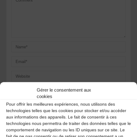
Save my name, email, and site URL in my browser for next
Gérer le consentement aux
time I post a comment.
cookies
Pour offrir les meilleures expériences, nous utilisons des
technologies telles que les cookies pour stocker et/ou accéder
aux informations des appareils. Le fait de consentir à ces
Ce site utilise Akismet pour réduire les indésirables.
En
technologies nous permettra de traiter des données telles que le
savoir plus sur la façon dont les données de vos
comportement de navigation ou les ID uniques sur ce site. Le
commentaires sont traitées
.
fait de ne pas consentir ou de retirer son consentement a un