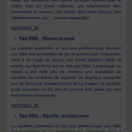
l’être. La présence des points d’orgue montre que le
chant, tout en étant cadencé, est relativement libre
concernant la mesure, des arrêts, des notes tenues, des
ralentissements, etc… pouvant apparaître.
AMTA0004_30
Part 0008 – Monsur lo curat
La partition présentée ici est une partition-type donnant
une idée des possibilités de jeu proposées par l’interprète,
mais il ne s’agit en aucun cas d’une partition fidèle et
exacte, qui figerait ce qui ne doit pas l’être. Le passage au
tralala a été noté afin de montrer une possibilité de
variation de ce thème de bourrée. Le chanteur interprète
son air dans une tonalité proche de La majeur ; la partition
a été ramenée en Do afin de pouvoir être jouée par des
instruments diatoniques.
AMTA0002_08
Part 0009 – Réveille, réveillez-vous
La partition présentée ici est une partition-type une idée
des possibilités de jeu proposées par l’interprète, mais il