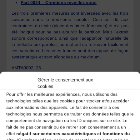
Part 0024 – Chrétiens réveillez vous
Les trois premières mesures sont inversées avec les trois
suivantes dans le deuxième couplet. Cela est dû aux
contraintes du texte (place des rimes féminines) et n’a pas
été indiqué pour ne pas alourdir la partition. Mais l’extrait
sonore correspondant, ainsi que l’adaptation naturelle de
la mélodie aux paroles, permettent de retrouver facilement
ces variations. Les notes tenues sont des appuis de façon
systématique et sont allongées au maximum.
AMTA0002_23
Part 0025 – De que veniatz cherchar
Gérer le consentement aux
cookies
La partition a été volontairement simplifiée afin d’être très
Pour offrir les meilleures expériences, nous utilisons des
aisément déchiffrable. L’harmonica est un instrument qui
technologies telles que les cookies pour stocker et/ou accéder
permet l’ornementation et l’harmonisation sans avoir
aux informations des appareils. Le fait de consentir à ces
besoin de les noter. L’interprétation est ainsi laissée libre
technologies nous permettra de traiter des données telles que le
au joueur. Cette mélodie très connue présente ici des
petites variations intéressantes, nous donnant
comportement de navigation ou les ID uniques sur ce site. Le
l’autorisation d’opérer des changements mélodiques et
fait de ne pas consentir ou de retirer son consentement a un
rythmiques.
effet
négatif sur certaines caractéristiques et fonctions du