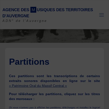
Skip
to
A
G
E
N
C
E
D
E
S
M
U
S
I
Q
U
E
S
D
E
S
T
E
R
R
I
T
O
I
R
E
S
content
D
'
A
U
V
E
R
G
N
E
ADN* de l'Auvergne
Partitions
Ces partitions sont les transcriptions de certains
extraits sonores disponibles en ligne sur le site
« Patrimoine Oral du Massif Central »
Pour télécharger les partitions, cliquez sur les titres
des morceaux :
(Si vous n’arrivez pas à afficher les partitions, téléchargez et installez le logiciel