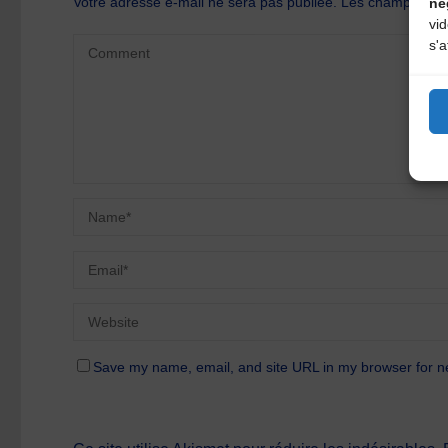
Votre adresse e-mail ne sera pas publiée.
Les champs oblig
né
vi
s'a
Save my name, email, and site URL in my browser for n