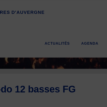
R
E
S
D
'
A
U
V
E
R
G
N
E
ACTUALITÉS
AGENDA
do 12 basses FG