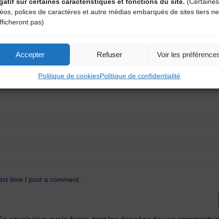
atoires sont indiqués avec
*
gatif sur certaines caractéristiques et fonctions du site.
(Certaines
déos, polices de caractères et autre médias embarqués de sites tiers ne
fficheront pas)
Accepter
Refuser
Voir les préférence
Politique de cookies
Politique de confidentialité
ext time I post a comment.