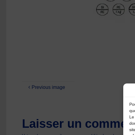
Previous image
Pou
qu
Le 
Laisser un comment
do
sit