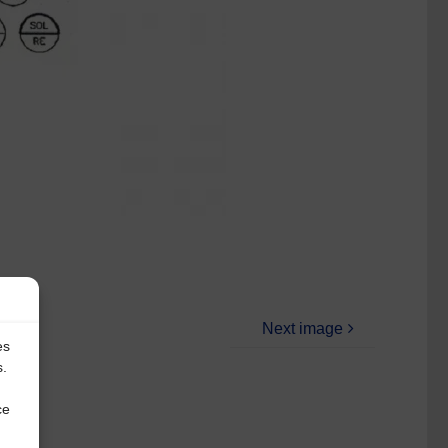
Next image
es
s.
ce