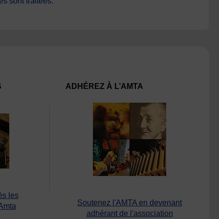
s sont traitées
.
S
ADHÉREZ À L’AMTA
ès les
Soutenez l'AMTA en devenant
’Amta
adhérant de l'association