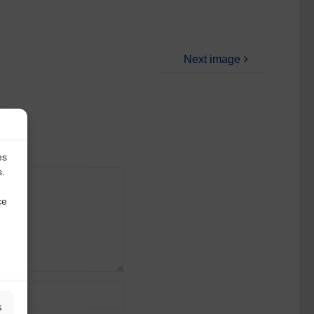
Next image
es
s.
ce
s