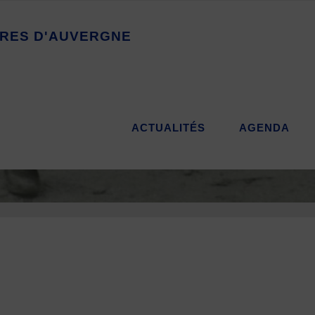
R
E
S
D
'
A
U
V
E
R
G
N
E
ACTUALITÉS
AGENDA