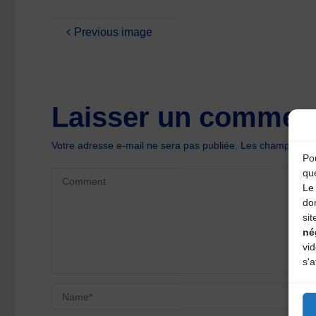
Previous image
Laisser un comment
Votre adresse e-mail ne sera pas publiée.
Les champs oblig
Pou
qu
Le 
do
sit
né
vi
s'a