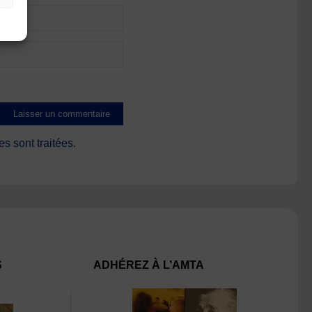
s sont traitées
.
S
ADHÉREZ À L’AMTA