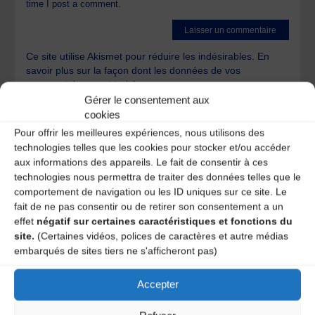
time I post a comment.
Ce site utilise Akismet pour réduire les indésirables.
En
savoir plus sur la façon dont les données de vos
commentaires sont traitées
.
Gérer le consentement aux
cookies
Pour offrir les meilleures expériences, nous utilisons des
technologies telles que les cookies pour stocker et/ou accéder
aux informations des appareils. Le fait de consentir à ces
technologies nous permettra de traiter des données telles que le
comportement de navigation ou les ID uniques sur ce site. Le
A DECOUVRIR :
fait de ne pas consentir ou de retirer son consentement a un
effet
négatif sur certaines caractéristiques et fonctions du
site.
(Certaines vidéos, polices de caractères et autre médias
embarqués de sites tiers ne s'afficheront pas)
Accepter